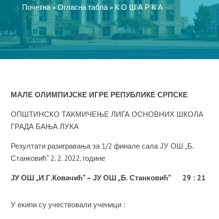
Почетна
»
Огласна табла
»
К О Ш А Р К А
МАЛЕ ОЛИМПИЈСКЕ ИГРЕ РЕПУБЛИКЕ СРПСКЕ
ОПШТИНСКО ТАКМИЧЕЊЕ ЛИГА ОСНОВНИХ ШКОЛА
ГРАДА БАЊА ЛУКА
Резултати разигравања за 1/2 финале сала ЈУ ОШ „Б.
Станковић“ 2. 2. 2022. године
ЈУ ОШ „И.Г.Ковачић“ – ЈУ ОШ „Б. Станковић“ 29 : 21
У екипи су учествовали ученици :