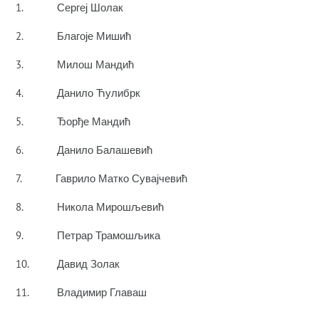
1. Сергеј Шолак
2. Благоје Мишић
3. Милош Мандић
4. Данило Ћулибрк
5. Ђорђе Мандић
6. Данило Балашевић
7. Гаврило Матко Сувајчевић
8. Никола Мирошљевић
9. Петрар Трамошљика
10. Давид Золак
11. Владимир Главаш