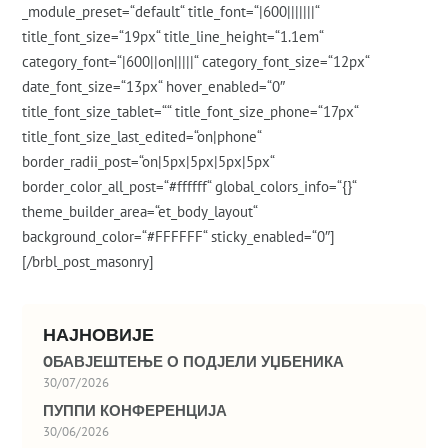
_module_preset=“default“ title_font=“|600|||||||“
title_font_size=“19px“ title_line_height=“1.1em“
category_font=“|600||on|||||“ category_font_size=“12px“
date_font_size=“13px“ hover_enabled=“0″
title_font_size_tablet=““ title_font_size_phone=“17px“
title_font_size_last_edited=“on|phone“
border_radii_post=“on|5px|5px|5px|5px“
border_color_all_post=“#ffffff“ global_colors_info=“{}“
theme_builder_area=“et_body_layout“
background_color=“#FFFFFF“ sticky_enabled=“0″]
[/brbl_post_masonry]
НАЈНОВИЈЕ
OБАВЈЕШТЕЊЕ О ПОДЈЕЛИ УЏБЕНИКА
30/07/2026
ПУППИ КОНФЕРЕНЦИЈА
30/06/2026