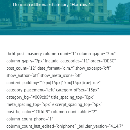
Почетна
»
Школа
»
Category: "Настава"
[brbl_post_masonry column_count=“1″ column_gap_x=“2px“
column_gap_y=“7px“ include_categories=“11″ order=“DESC“
post_count=“12″ date_format=“d.m.Y.“ show_excerpt=“off“
show_author=“off“ show_meta_icons=“off“
content_padding=“15px|15px|15px|15px|true|true“
category_placement=“left“ category_offset=“15px“
category_bg=“#009cb5″ title_spacing_top=“0px“
meta_spacing_top=“5px“ excerpt_spacing_top=“5px“
post_bg_color=“#fffdf9″ column_count_tablet=“2″
column_count_phone=“1″
column_count_last_edited=“on|phone“ _builder_version=“4.14.7″