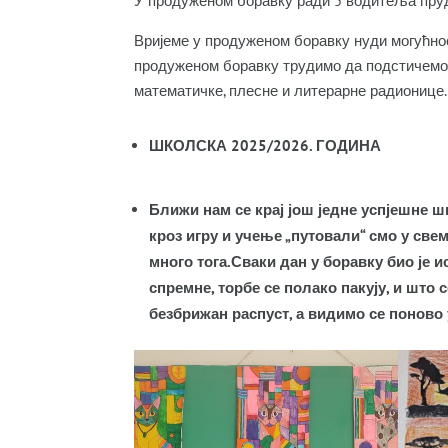
У продуженом боравку ради 5 водитеља пру
Вријеме у продуженом боравку нуди могућнос
продуженом боравку трудимо да подстичемо к
математичке, плесне и литерарне радионице.
ШКОЛСКА 2025/2026. ГОДИНА
Ближи нам се крај још једне успјешне ш
кроз игру и учење „путовали“ смо у све
много тога.Сваки дан у боравку био је
спремне, торбе се полако пакују, и што
безбрижан распуст, а видимо се поново 