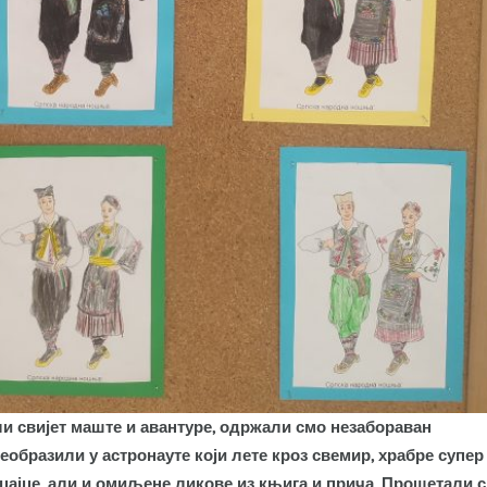
ли свијет маште и авантуре, одржали смо незабораван
реобразили у астронауте који лете кроз свемир, храбре супер
олицајце, али и омиљене ликове из књига и прича. Прошетали 