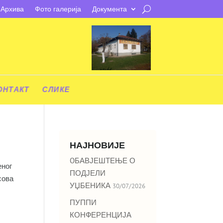
Архива
Фото галерија
Документа
ОНТАКТ
СЛИКЕ
НАЈНОВИЈЕ
OБАВЈЕШТЕЊЕ О
еног
ПОДЈЕЛИ
сова
УЏБЕНИКА
30/07/2026
ПУППИ
КОНФЕРЕНЦИЈА