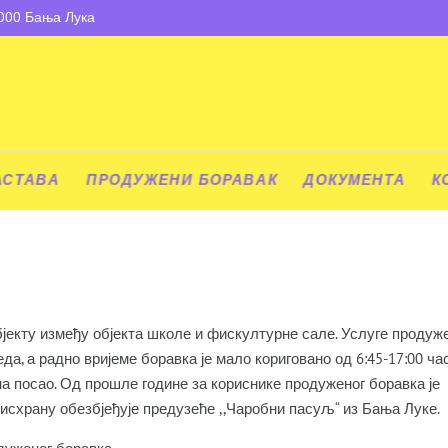
8000 Бања Лука
АСТАВА
ПРОДУЖЕНИ БОРАВАК
ДОКУМЕНТА
К
јекту између објекта школе и фискултурне сале. Услуге продуж
да, а радно вријеме боравка је мало кориговано од 6:45-17:00 ча
на посао. Од прошле године за кориснике продуженог боравка је
 исхрану обезбјеђује предузеће ,,Чаробни пасуљ“ из Бања Луке.