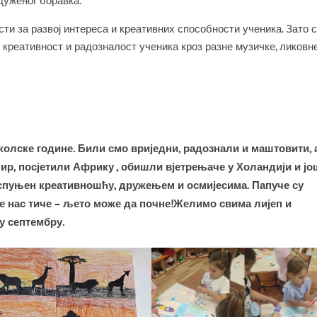
дуженог боравка.
ти за развој интереса и креативних способности ученика. Зато с
реативност и радозналост ученика кроз разне музичке, ликовне
колске године. Били смо вриједни, радознали и маштовити, 
мир, посјетили Африку , обишли вјетрењаче у Холандији и јо
 испуњен креативношћу, дружењем и осмијесима. Папуче су
 се нас тиче – љето може да почне!Желимо свима лијеп и
у септембру.