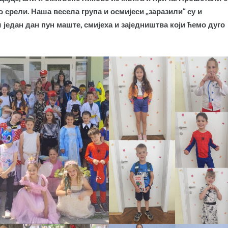
срели. Наша весела група и осмијеси „заразили“ су и
едан дан пун маште, смијеха и заједништва који ћемо дуго