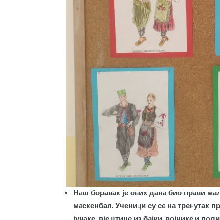
Наш боравак је ових дана био прави ма
маскенбал. Ученици су се на тренутак п
јунаке, вјештице из бајки, војнике и п