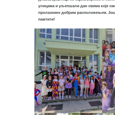
улицама и уљепшали дан свима које смо 
пролазнике добрим расположењем. Још ј
памтити!