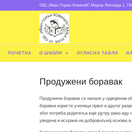
ОШ „Иван Горан Ковачић“, Марка Липовца 1, 7
ПОЧЕТНА
О ШКОЛИ
ОГЛАСНА ТАБЛА
Н
Продужени боравак
Продужени боравак се налазе у одвојеном об
боравка користе ученици првог и другог разре
због потреба родитеља који ујутру рано иду 
уведена и исхрана на добровољној основи, а