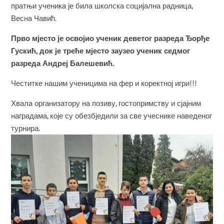
пратњи ученика је била школска социјална радница,
Весна Чавић.
П
рво мјесто је освојио ученик деветог разреда Ђорђе
Гускић, док је треће мјесто заузео ученик седмог
разреда Андреј Балешевић.
Честитке нашим ученицима на фер и коректној игри!!!
Хвала организатору на позиву, гостопримству и сјајним
наградама, које су обезбједили за све учеснике наведеног
турнира.