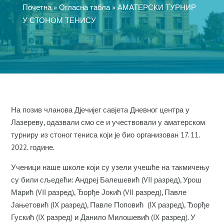
Почетна
»
Огласна табла
»
АМАТЕРСКИ ТУРНИР
У СТОНОМ ТЕНИСУ
На позив чланова Дјечијег савјета Дневног центра у
Лазереву, одазвали смо се и учествовали у аматерском
турниру из стоног тениса који је био организован 17. 11.
2022. године.
Ученици наше школе који су узели учешће на такмичењу
су били сљедећи: Андреј Балешевић (VII разред), Урош
Марић (VII разред), Ђорђе Јокић (VII разред), Павле
Јањетовић (IX разред), Павле Поповић (IX разред), Ђорђе
Гускић (IX разред) и Данило Милошевић (IX разред). У