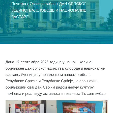
Почетна
»
Огласна табла
»
ДАН СРПСКОГ
ЈЕДИНСТВА, СЛОБОДЕ И НАЦИОНАЛНЕ
ЗАСТАВЕ
Дана 15. септембра 2025. године у нашој школи је
обиљежен Дан српског јединства, слободе и националне
заставе. Ученици су прављењем паноа, симбола
Републике Српске и Републике Србије, на свој начин
обиљежили овај дан. Својим радом његују културу
памћења и реализују активности везане за 15. септембар.