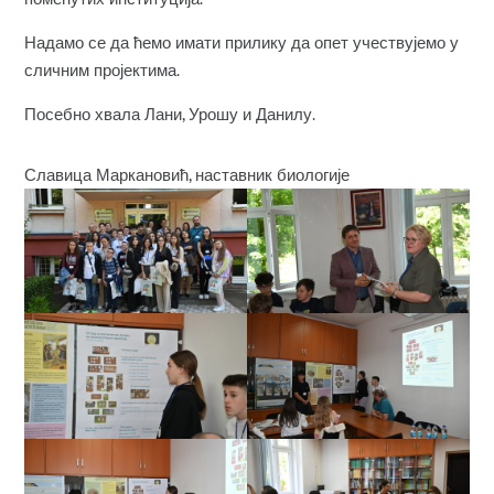
Надамо се да ћемо имати прилику да опет учествујемо у
сличним пројектима.
Посебно хвала Лани, Урошу и Данилу.
Славица Маркановић, наставник биологије