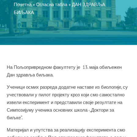
Почетна
»
Огласна табла
»
ДАН ЗДРАВЉА
БИЉАКА
На Пољопривредном факултету је 13. маја обиљежен
Дан здравља биљака.
Ученици осмих разреда додатне наставе из биологије, су
учествовали у пилот пројекту кроз који смо самостално
извели експеримент и представили своје резултате на
Симпозијуму ученика основних школа -„Доктори за
биљке“.
Материјал и упутства за реализацију експеримента смо