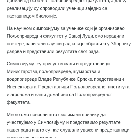
добили од особља Пољопривредног факултета, а даљу
реализацију су спроводили ученици заједно са
наставницом биологије.
На научном симпозијуму за ученике који је организовао
Пољопривредни факултет у Бањој Луци, смо израдили
постере, написали научни рад који је објављен у Зборнику
радова и представили резултате свог рада.
Симпозијуму су присуствовали и представници
Министарства, пољопривреде, шумарства и
водопривреде Владе Републике Српске, представници
Инспектората, Представници Пољопривредног института
и агронома и наши домаћини са Пољопривредног
факултета.
Много смо поносни што смо имали прилику да
учествујемо у Симпозијуму и представимо резултате
нашег рада и што су нас слушали уважени представници
поменутих институција.