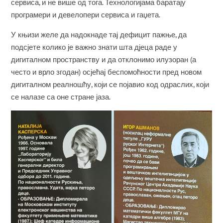
сервиса, и не више од тога. Технологијама баратају
програмери и девелопери сервиса и гаџета.
У књизи желе да надокнаде тај дефицит пажње, да
подсјете колико је важно знати шта дјеца раде у
дигиталном пространству и да отклонимо илузоран (а
често и врло згодан) осјећај беспомоћности пред новом
дигиталном реалношћу, који се појавио код одраслих, који
се налазе са оне стране јаза.