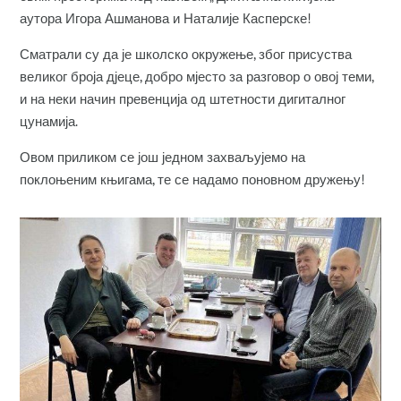
аутора Игора Ашманова и Наталије Касперске!
Сматрали су да је школско окружење, због присуства
великог броја дјеце, добро мјесто за разговор о овој теми,
и на неки начин превенција од штетности дигиталног
цунамија.
Овом приликом се још једном захваљујемо на
поклоњеним књигама, те се надамо поновном дружењу!