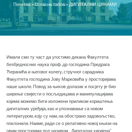
Почетна
»
Огласна табла
»
ДИГИТАЛНИ ЦУНАМИ
Имали смо ту част да угостимо декана Факултета
безбједносних наука проф. др господина Предрага
Ћеранића и његовог колегу, стручног сарадника
Факултета господина Јову Марковића у просторијама
наше школе. Повод за њихов долазак и посјету је био
ширење свијести о посљедицама и манипулацијама
којима можемо бити изложени приликом кориштења
дигиталних уређаја, као и упознавање са новом
литературом, коју су нам, на обострано задовољство,
поклонили. Наиме, ради се о релативно новој књизи на
овим просторима под називом „ Дигитална хигијена“