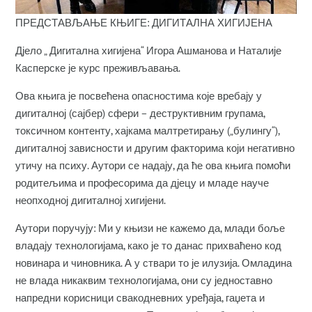
ПРЕДСТАВЉАЊЕ КЊИГЕ: ДИГИТАЛНА ХИГИЈЕНА
Дјело „ Дигитална хигијена“ Игора Ашманова и Наталије
Касперске је курс преживљавања.
Ова књига је посвећена опасностима које вребају у
дигиталној (сајбер) сфери – деструктивним групама,
токсичном контенту, хајкама малтретирању („булингу“),
дигиталној зависности и другим факторима који негативно
утичу на психу. Аутори се надају, да ће ова књига помоћи
родитељима и професорима да дјецу и младе науче
неопходној дигиталној хигијени.
Аутори поручују: Ми у књизи не кажемо да, млади боље
владају технологијама, како је то данас прихваћено код
новинара и чиновника. А у ствари то је илузија. Омладина
не влада никаквим технологијама, они су једноставно
напредни корисници свакодневних уређаја, гаџета и