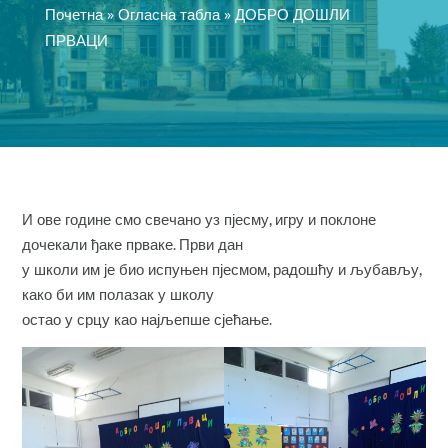
Почетна
»
Огласна табла
»
ДОБРО ДОШЛИ
ПРВАЦИ
И ове године смо свечано уз пјесму, игру и поклоне
дочекали ђаке прваке. Први дан
у школи им је био испуњен пјесмом, радошћу и љубављу,
како би им полазак у школу
остао у срцу као најљепше сјећање.