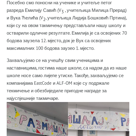
Посебно смо поносни на ученике и учитеље петог
разреда Емилију Савић (V
, учитељица Милица Прерад)
3
и Вука Ћелића (V
, учитељица Лидија Бошковић Пртина),
2
који су на овом такмичењу представљали нашу школу и
остварили одличне резултате. Емилија је са освојених 70
бодова заузела 12. мјесто, док је Вук са освојених
максималних 100 бодова заузео 1. мјесто.
Захваљујемо се на учешћу свим ученицима и
наставницима, гостима наше школе, са надом да из наше
школе носе само лијепе утиске. Такође, захваљујемо се
компанијама EastCode и ALF-OM које су подржале
текмичење и обезбиједиле пригодне награде за
најуспјешније такмичаре.