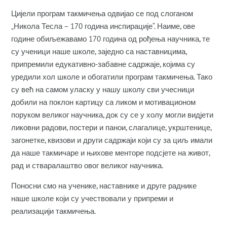
Цијели програм такмичења одвијао се под слоганом
„Никола Тесла – 170 година инспирације“. Наиме, ове
године обиљежавамо 170 година од рођења научника, те
су ученици наше школе, заједно са наставницима,
припремили едукативно-забавне садржаје, којима су
уредили хол школе и обогатили програм такмичења. Тако
су већ на самом уласку у нашу школу сви учесници
добили на поклон картицу са ликом и мотивационом
поруком великог научника, док су се у холу могли видјети
ликовни радови, постери и панои, слагалице, укрштенице,
загонетке, квизови и други садржаји који су за циљ имали
да наше такмичаре и њихове менторе подсјете на живот,
рад и стваралаштво овог великог научника.
Поносни смо на ученике, наставнике и друге раднике
наше школе који су учествовали у припреми и
реализацији такмичења.