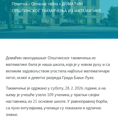
Почетна
»
Огласна табла
»
ДОМАЋИН
ОПШТИНСКОГ ТАКМИЧЕЊА ИЗ МАТЕМАТИКЕ
Домаћин овогодишњег Општинског такмичења из
математике била је наша школа, која је у новом руху и са
великим задовољством угостила најбоље математичаре
петог, осмог и деветог разреда Града Бање Луке.
Такмичење је одржано у суботу, 28. 2. 2026. године, а на
њему је учешће узело 109 ученика, у пратњи својих
наставника, из 21 основне школе. У равноправној борби,
са пуно ентузијазма, ученици су показали и одлично
знање.