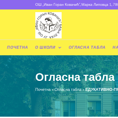
ОШ „Иван Горан Ковачић“, Марка Липовца 1, 7
ПОЧЕТНА
О ШКОЛИ
ОГЛАСНА ТАБЛА
Н
Огласна табла
Почетна
»
Огласна табла
»
ЕДУКАТИВНО-П