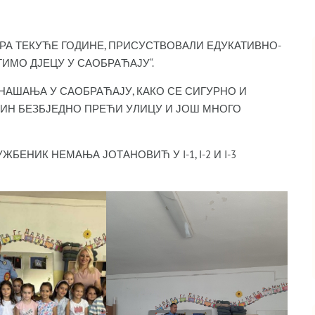
БРА ТЕКУЋЕ ГОДИНЕ, ПРИСУСТВОВАЛИ ЕДУКАТИВНО-
ИМО ДЈЕЦУ У САОБРАЋАЈУ“.
НАШАЊА У САОБРАЋАЈУ, КАКО СЕ СИГУРНО И
ЧИН БЕЗБЈЕДНО ПРЕЋИ УЛИЦУ И ЈОШ МНОГО
ЕНИК НЕМАЊА ЈОТАНОВИЋ У I-1, I-2 И I-3