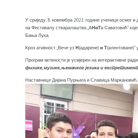
У сриједу, 8. новембра 2022. године ученици осмог 
на Фестивалу стваралаштва „А
НиТ
а Саватовић“ кој
Бања Лука.
Кроз ативност „Вече уз
Н
(адарене)
и
Т
(алентоване)“
Програм актвности је усмјерен на интерактивне рад
физике, музике, њемачког језика и експретимен
Наставнице Дијана Пурњага и Славица Маркановић.