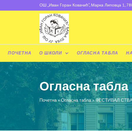
ОШ „Иван Горан Ковачић“, Марка Липовца 1, 7
ПОЧЕТНА
О ШКОЛИ
ОГЛАСНА ТАБЛА
Н
Огласна табла
Почетна
»
Огласна табла
»
ФЕСТИВАЛ СТВА