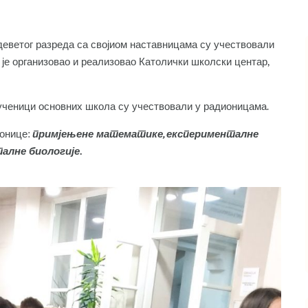
и деветог разреда са својиом наставницама су учествовали
е је организовао и реализовао Католички школски центар,
 ученици основних школа су учествовали у радионицама.
ионице:
примјењене математике, експерименталне
талне биологије.