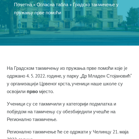
Почетна
»
Огласна табла
»
Градско такмичење у
пружању прве помоћи
На Градском такмичењу из пружања прве помоћи које je
одржано 4. 5. 2022. године, у парку „Др Младен Стојановић“
у организациjи Црвеног крста, ученици наше школе су
освојили
прво
мјесто.
Ученици су се такмичили у категорији подмлатка и
побједом на тамичењу су обезбиједили учешће на
Регионално такмичење.
Регионално такмичење ће се одржати у Челинцу 21. маја