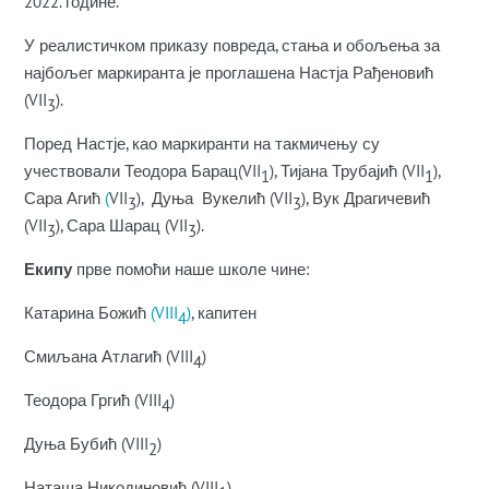
2022. године.
У реалистичком приказу повреда, стања и обољења за
најбољег маркиранта је проглашена Настја Рађеновић
(VII
).
3
Поред Настје, као маркиранти на такмичењу су
учествовали Теодора Барац(VII
), Тијана Трубајић (VII
),
1
1
Сара Агић
(
VII
), Дуња Вукелић (VII
), Вук Драгичевић
3
3
(VII
), Сара Шарац (VII
).
3
3
Екипу
прве помоћи наше школе чине:
Катарина Божић
(VIII
)
, капитен
4
Смиљана Атлагић (VIII
)
4
Теодора Гргић (VIII
)
4
Дуња Бубић (VIII
)
2
Наташа Никодиновић (VIII
)