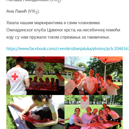
1
Ана Лакић (VIII
).
1
Хвала нашим маркирантима и свим члановима
Омладинског клуба Црвеног крста, на несебичној помоћи
коју су нам пружали током спремања за такмичење.
https://www.facebook.com/crvenikrstbanjaluka/photos/pcb.204