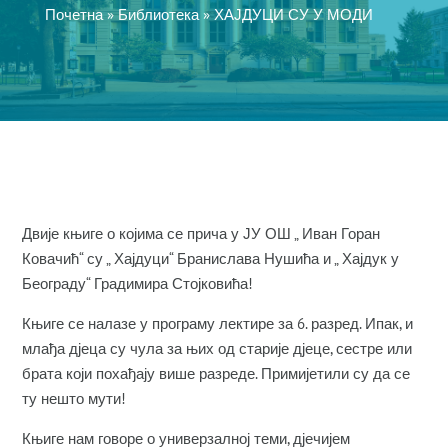
Почетна
»
Библиотека
»
ХАЈДУЦИ СУ У МОДИ
Двије књиге о којима се прича у ЈУ ОШ „ Иван Горан
Ковачић“ су „ Хајдуци“ Бранислава Нушића и „ Хајдук у
Београду“ Градимира Стојковића!
Књиге се налазе у програму лектире за 6. разред. Ипак, и
млађа дјеца су чула за њих од старије дјеце, сестре или
брата који похађају више разреде. Примијетили су да се
ту нешто мути!
Књиге нам говоре о универзалној теми, дјечијем