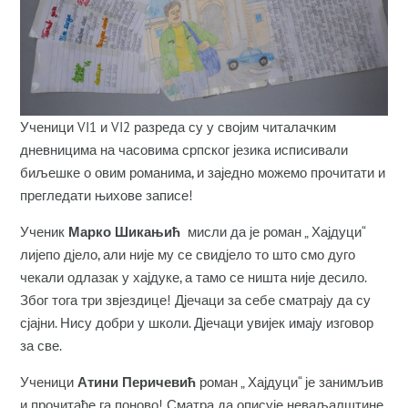
Ученици VI1 и VI2 разреда су у својим читалачким
дневницима на часовима српског језика исписивали
биљешке о овим романима, и заједно можемо прочитати и
прегледати њихове записе!
Ученик
Марко Шикањић
мисли да је роман „ Хајдуци“
лијепо дјело, али није му се свидјело то што смо дуго
чекали одлазак у хајдуке, а тамо се ништа није десило.
Због тога три звјездице! Дјечаци за себе сматрају да су
сјајни. Нису добри у школи. Дјечаци увијек имају изговор
за све.
Ученици
Атини Перичевић
роман „ Хајдуци“ је занимљив
и прочитаће га поново! Сматра да описује неваљалштине