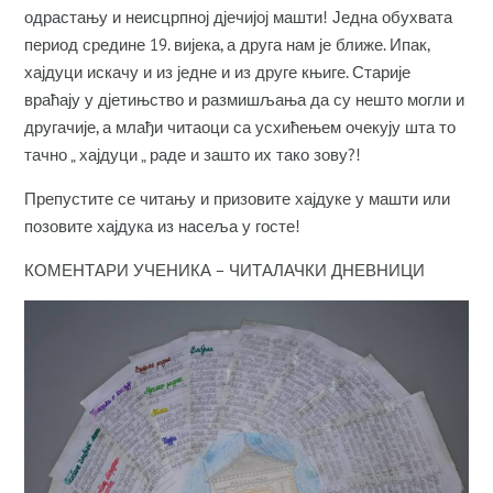
одрастању и неисцрпној дјечијој машти! Једна обухвата
период средине 19. вијека, а друга нам је ближе. Ипак,
хајдуци искачу и из једне и из друге књиге. Старије
враћају у дјетињство и размишљања да су нешто могли и
другачије, а млађи читаоци са усхићењем очекују шта то
тачно „ хајдуци „ раде и зашто их тако зову?!
Препустите се читању и призовите хајдуке у машти или
позовите хајдука из насеља у госте!
КОМЕНТАРИ УЧЕНИКА – ЧИТАЛАЧКИ ДНЕВНИЦИ