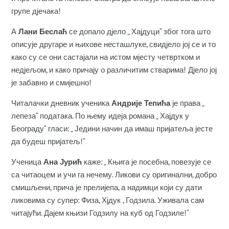
групе дјечака!
А
Лани Беслаћ
се допало дјело „ Хајдуци“ због тога што
описује другаре и њихове несташлуке, свидјело јој се и то
како су се они састајали на истом мјесту четвртком и
недјељом, и како причају о различитим стварима! Дјело јој
је забавно и смијешно!
Читалачки дневник ученика
Андрије Тепића
је права „
лепеза“ података. По њему идеја романа „ Хајдук у
Београду“ гласи: „ Једини начин да имаш пријатеља јесте
да будеш пријатељ!“
Ученица
Ана Јурић
каже: „ Књига је посебна, повезује се
са читаоцем и учи га нечему. Ликови су оригинални, добро
смишљени, прича је прелијепа, а надимци који су дати
ликовима су супер: Физа, Хјдук , Годзила. Уживала сам
читајући. Дајем књизи Годзилу на куб од Годзиле!“