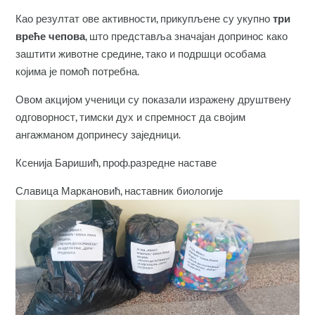
Као резултат ове активности, прикупљене су укупно
три
вреће чепова
, што представља значајан допринос како
заштити животне средине, тако и подршци особама
којима је помоћ потребна.
Овом акцијом ученици су показали изражену друштвену
одговорност, тимски дух и спремност да својим
ангажманом допринесу заједници.
Ксенија Баришић, проф.разредне наставе
Славица Маркановић, наставник биологије