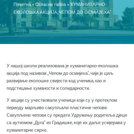
Почетна
»
Огласна табла
»
ХУМАНИТАРНО-
ЕКОЛОШКA АКЦИЈA„ЧЕПОМ ДО ОСМИЈЕХА“
У нашој школи реализована је хуманитарно-еколошка
акција под називом „Чепом до осмијеха“, чији је циљ
развијање еколошке свијести код ученика, као и
подстицање хуманости и солидарности.
У акцији су учествовали ученици који су у протеклом
периоду марљиво сакупљали пластичне чепове.
Сакупљени чепови су предати Удружењу родитеља дјеце
са аутизмом „Дуга“ из Градишке, које их даље усмјерава у
хуманитарне сврхе.