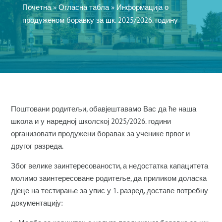
Почетна
»
Огласна табла
»
Информација о
продуженом боравку за шк. 2025/2026. годину
Поштовани родитељи, обавјештавамо Вас да ће наша
школа и у наредној школској 2025/2026. години
организовати продужени боравак за ученике првог и
другог разреда.
Због велике заинтересованости, а недостатка капацитета
молимо заинтересоване родитеље, да приликом доласка
дјеце на тестирање за упис у 1. разред, доставе потребну
документацију: