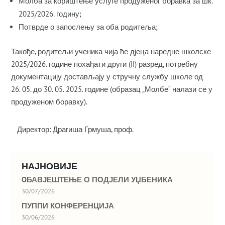
Молба за кориштење услуге продуженог боравка за шк.
2025/2026. годину;
Потврде о запослењу за оба родитеља;
Такође, родитељи ученика чија ће дјеца наредне школске
2025/2026. године похађати други (II) разред, потребну
документацију достављају у стручну службу школе од
26. 05. до 30. 05. 2025. године (образац „Молбе“ налази се у
продуженом боравку).
Директор: Драгиша Грмуша, проф.
НАЈНОВИЈЕ
OБАВЈЕШТЕЊЕ О ПОДЈЕЛИ УЏБЕНИКА
30/07/2026
ПУППИ КОНФЕРЕНЦИЈА
30/06/2026