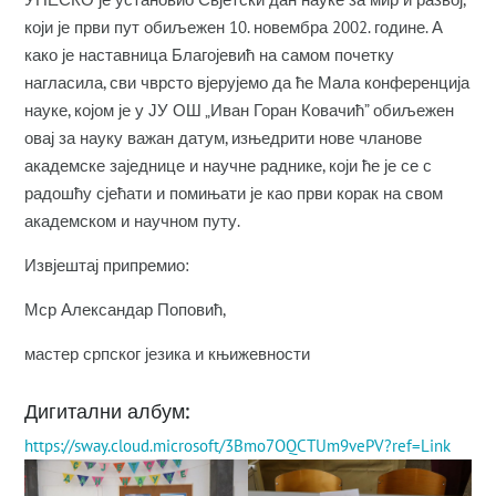
који је први пут обиљежен 10. новембра 2002. године. А
како је наставница Благојевић на самом почетку
нагласила, сви чврсто вјерујемо да ће Мала конференција
науке, којом је у ЈУ ОШ „Иван Горан Ковачић” обиљежен
овај за науку важан датум, изњедрити нове чланове
академске заједнице и научне раднике, који ће је се с
радошћу сјећати и помињати је као први корак на свом
академском и научном путу.
Извјештај припремио:
Мср Александар Поповић,
мастер српског језика и књижевности
Дигитални албум:
https://sway.cloud.microsoft/3Bmo7OQCTUm9vePV?ref=Link