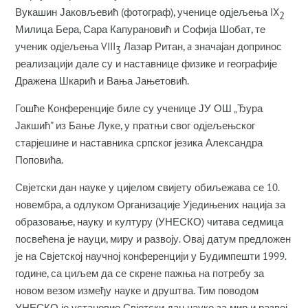
Вукашин Јаковљевић (фотограф), ученице одјељења IX
2
Милица Бера, Сара Капурановић и Софија Шобат, те
ученик одјељења VIII
Лазар Ритан, a значајан допринос
3
реализацији дале су и наставнице физике и географије
Дражена Шкарић и Вања Јањетовић.
Гошће Конференције биле су ученице ЈУ ОШ „Ђура
Јакшић” из Бање Луке, у пратњи свог одјељењског
старјешине и наставника српског језика Александра
Поповића.
Свјетски дан науке у цијелом свијету обиљежава се 10.
новембра, а одлуком Организације Уједињених нација за
образовање, науку и културу (УНЕСКО) читава седмица
посвећена је науци, миру и развоју. Овај датум предложен
је на Свјетској научној конференцији у Будимпешти 1999.
године, са циљем да се скрене пажња на потребу за
новом везом између науке и друштва. Тим поводом
УНЕСКО је установио Свјетски дан науке за мир и развој,