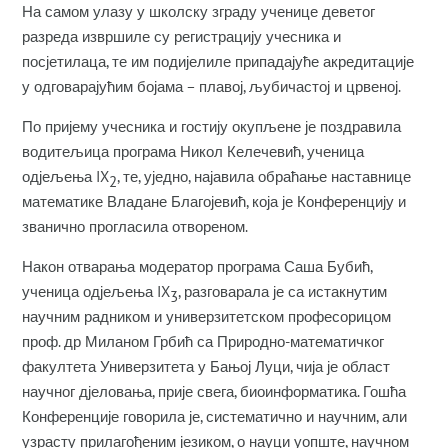
На самом улазу у школску зграду ученице деветог
разреда извршиле су регистрацију учесника и
посјетилаца, те им подијелиле припадајуће акредитације
у одговарајућим бојама – плавој, љубичастој и црвеној.
По пријему учесника и гостију окупљене је поздравила
водитељица програма Никол Келечевић, ученица
одјељења IX
, те, уједно, најавила обраћање наставнице
2
математике Владане Благојевић, која је Конференцију и
званично прогласила отвореном.
Након отварања модератор програма Саша Бубић,
ученица одјељења IX
, разговарала је са истакнутим
3
научним радником и универзитетском професорицом
проф. др Миланом Грбић са Природно-математичког
факултета Универзитета у Бањој Луци, чија је област
научног дјеловања, прије свега, биоинформатика. Гошћа
Конференције говорила је, систематично и научним, али
узрасту прилагођеним језиком, о науци уопште, научном