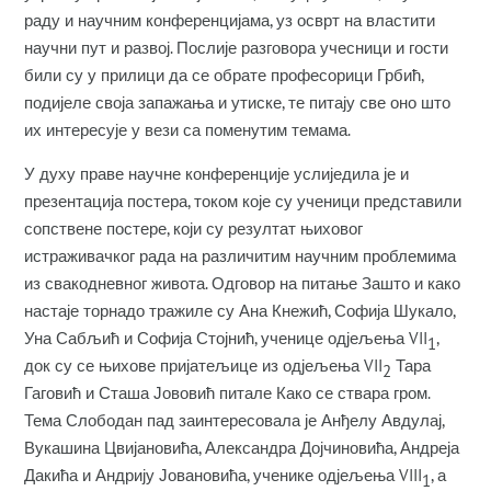
раду и научним конференцијама, уз осврт на властити
научни пут и развој. Послије разговора учесници и гости
били су у прилици да се обрате професорици Грбић,
подијеле своја запажања и утиске, те питају све оно што
их интересује у вези са поменутим темама.
У духу праве научне конференције услиједила је и
презентација постера, током које су ученици представили
сопствене постере, који су резултат њиховог
истраживачког рада на различитим научним проблемима
из свакодневног живота. Одговор на питање Зашто и како
настаје торнадо тражиле су Ана Кнежић, Софија Шукало,
Уна Сабљић и Софија Стојнић, ученице одјељења VII
,
1
док су се њихове пријатељице из одјељења VII
Тара
2
Гаговић и Сташа Јововић питале Како се ствара гром.
Тема Слободан пад заинтересовала је Анђелу Авдулај,
Вукашина Цвијановића, Александра Дојчиновића, Андреја
Дакића и Андрију Јовановића, ученике одјељења VIII
, а
1