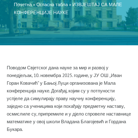
Почетна
»
Огласна табла
»
ИЗВЈЕШТАЈ СА МАЛЕ
КОНФЕРЕНЦИЈЕ НАУКЕ
Поводом Свјетског дана науке за мир и развој у
понедјељак, 10. новембра 2025. године, у ЈУ ОШ „Иван
Горан Ковачић” у Бањој Луци организована је Мала
конференција науке. Догађај, којим су у потпуности
успјеле да симулирају праву научну конференцију,
заједно са ученицима који похађају предметну наставу,
осмислиле су, припремиле и у дјело спровеле наставнице
математике у овој школи Владана Благојевић и Гордана
Букара.