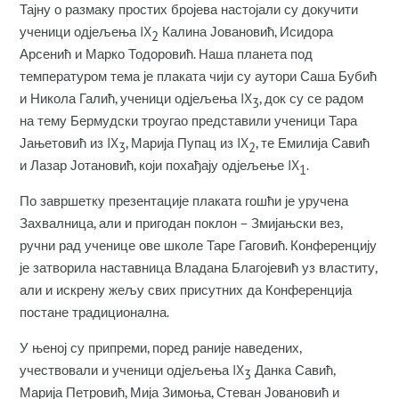
Тајну о размаку простих бројева настојали су докучити
ученици одјељења IX
Калина Јовановић, Исидора
2
Арсенић и Марко Тодоровић. Наша планета под
температуром тема је плаката чији су аутори Саша Бубић
и Никола Галић, ученици одјељења IX
, док су се радом
3
на тему Бермудски троугао представили ученици Тара
Јањетовић из IX
, Марија Пупац из IX
, те Емилија Савић
3
2
и Лазар Јотановић, који похађају одјељење IX
.
1
По завршетку презентације плаката гошћи је уручена
Захвалница, али и пригодан поклон – Змијањски вез,
ручни рад ученице ове школе Таре Гаговић. Конференцију
је затворила наставница Владана Благојевић уз властиту,
али и искрену жељу свих присутних да Конференција
постане традиционална.
У њеној су припреми, поред раније наведених,
учествовали и ученици одјељења IX
Данка Савић,
3
Марија Петровић, Мија Зимоња, Стеван Јовановић и