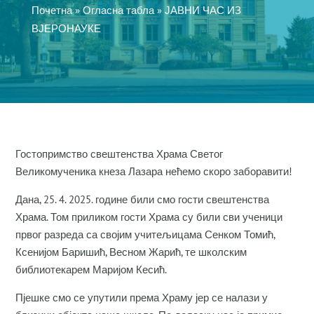
Почетна
»
Огласна табла
»
ЈАВНИ ЧАС ИЗ
ВЈЕРОНАУКЕ
Гостопримство свештенства Храма Светог
Великомученика кнеза Лазара нећемо скоро заборавити!
Дана, 25. 4. 2025. године били смо гости свештенства
Храма. Том приликом гости Храма су били сви ученици
првог разреда са својим учитељицама Сенком Томић,
Ксенијом Баришић, Весном Жарић, те школским
библиотекарем Маријом Кесић.
Пјешке смо се упутили према Храму јер се налази у