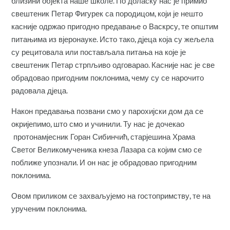
близини објекта наше школе. По доласку нас је примио
свештеник Петар Фигурек са породицом, који је нешто
касније одржао пригодно предавање о Васкрсу, те општим
питањима из вјеронауке. Исто тако, дјеца која су жељела
су рецитовала или постављала питања на које је
свештеник Петар стрпљиво одговарао. Касније нас је све
обрадовао пригодним поклонима, чему су се нарочито
радовала дјеца.
Након предавања позвани смо у парохијски дом да се
окријепимо, што смо и учинили. Ту нас је дочекао
протонамјесник Горан Сибинчић, старјешина Храма
Светог Великомученика кнеза Лазара са којим смо се
поближе упознали. И он нас је обрадовао пригодним
поклонима.
Овом приликом се захваљујемо на гостопримству, те на
урученим поклонима.