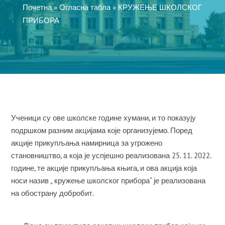
Почетна
»
Огласна табла
»
КРУЖЕЊЕ ШКОЛСКОГ
ПРИБОРА
Ученици су ове школске године хумани, и то показују
подршком разним акцијама које организујемо. Поред
акције прикупљања намирница за угрожено
становништво, а која је успјешно реализована 25. 11. 2022.
године, те акције прикупљања књига, и ова акција која
носи назив „ кружење школског прибора“ је реализована
на обострану добробит.