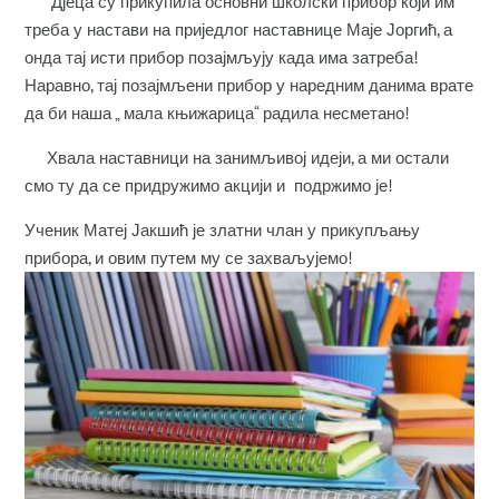
Дјеца су прикупила основни школски прибор који им
треба у настави на приједлог наставнице Маје Јоргић, а
онда тај исти прибор позајмљују када има затреба!
Наравно, тај позајмљени прибор у наредним данима врате
да би наша „ мала књижарица“ радила несметано!
Хвала наставници на занимљивој идеји, а ми остали
смо ту да се придружимо акцији и подржимо је!
Ученик Матеј Јакшић је златни члан у прикупљању
прибора, и овим путем му се захваљујемо!