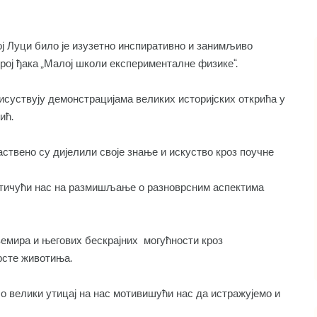
ј Луци било је изузетно инспиративно и занимљиво
број ђака „Малој школи експерименталне физике“.
присуствују демонстрацијама великих историјских открића у
ић.
ствено су дијелили своје знање и искуство кроз поучне
отичући нас на размишљање о разноврсним аспектима
емира и његових бескрајних могућности кроз
врсте животиња.
ило велики утицај на нас мотивишући нас да истражујемо и