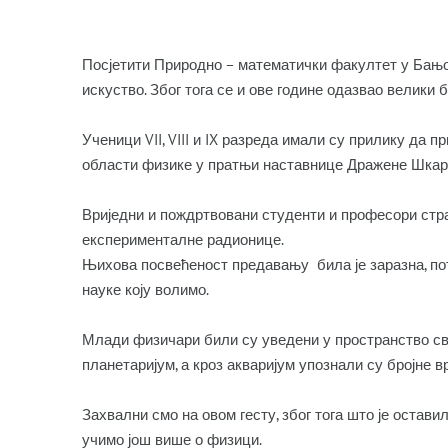
Посјетити Природно – математички факултет у Бањо
искуство. Због тога се и ове године одазвао велики 
Ученици VII, VIII и IX разреда имали су прилику да 
области физике у пратњи наставнице Дражене Шкар
Вриједни и пождртвовани студенти и професори стра
експерименталне радионице.
Њихова посвећеност предавању била је заразна, п
науке коју волимо.
Млади физичари били су уведени у пространство св
планетаријум, а кроз акваријум упознали су бројне 
Захвални смо на овом гесту, због тога што је остав
учимо још више о физици.