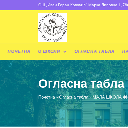
ОШ „Иван Горан Ковачић“, Марка Липовца 1, 7
ПОЧЕТНА
О ШКОЛИ
ОГЛАСНА ТАБЛА
Н
Огласна табла
Почетна
»
Огласна табла
»
МАЛА ШКОЛА Ф