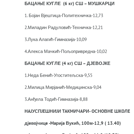
БАЦАЊЕ КУГЛЕ (6 кг) СШ – МУШКАРЦИ
1. Бојан Вјештица-Политехничка-12,73
2.Миладин Радуловић-Техничка-12,21
3.Лука Алагић-Гимназија-10,09
4.Алекса Мачкић-Пољопривредна-10,02
БАЦАЊЕ КУГЛЕ (4 кг) СШ – ДЈЕВОЈКЕ
1.Неда Бенић-Угоститељска-9,55
2.Милица Мирјанић-Медицинска-9,04
3.Анђела Тодић-Гимназија-8,88
НAJУСПJEШНИJИ TAКMИЧAРИ- OСНOВНE ШКOЛE
дjeвojчицe -Maриja Вукић, 100м-12,9 ( 13.40)