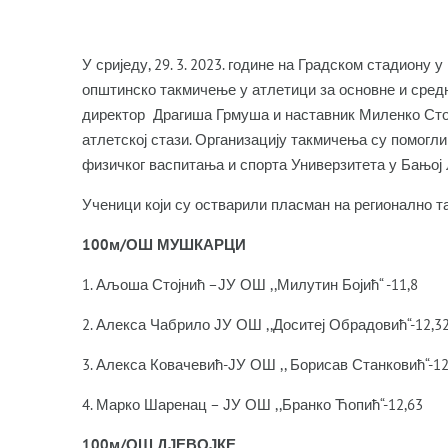
У сриједу, 29. 3. 2023. године на Градском стадион
општинско такмичење у атлетици за основне и сре
директор Драгиша Грмуша и наставник Миленко Стој
атлетској стази. Организацију такмичења су помогл
физичког васпитања и спорта Универзитета у Бањој 
Ученици који су остварили пласман на регионално т
100м/ОШ МУШКАРЦИ
1. Аљоша Стојнић –ЈУ ОШ ,,Милутин Бојић“ -11,8
2. Алекса Чабрило ЈУ ОШ ,,Доситеј Обрадовић“-12,3
3. Алекса Ковачевић-ЈУ ОШ ,, Борисав Станковић“-12
4. Марко Шаренац – ЈУ ОШ ,,Бранко Ћопић“-12,63
100м/ОШ ДЈЕВОЈКЕ