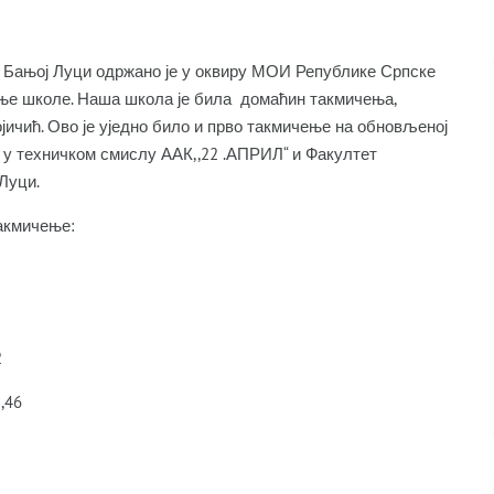
у у Бањој Луци одржано је у оквиру МОИ Републике Српске
дње школе. Наша школа је била домаћин такмичења,
ичић. Ово је уједно било и прво такмичење на обновљеној
и у техничком смислу ААК,,22 .АПРИЛ“ и Факултет
Луци.
акмичење:
2
,46