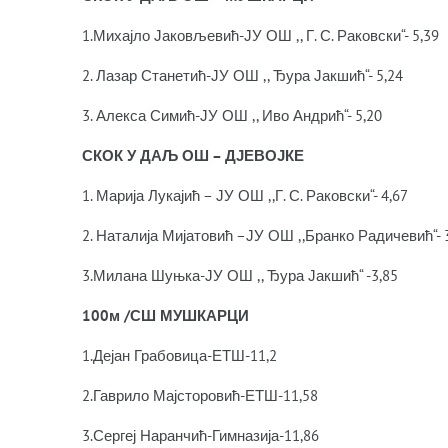
1.Михајло Јаковљевић-ЈУ ОШ ,, Г. С. Раковски“- 5,39
2. Лазар Станетић-ЈУ ОШ ,, Ђура Јакшић“- 5,24
3. Алекса Симић-ЈУ ОШ ,, Иво Андрић“- 5,20
СКОК У ДАЉ ОШ – ДЈЕВОЈКЕ
1. Марија Лукајић – ЈУ ОШ ,,Г. С. Раковски“- 4,67
2. Наталија Мијатовић –ЈУ ОШ ,,Бранко Радичевић“- 
3.Милана Шуњка-ЈУ ОШ ,, Ђура Јакшић“ -3,85
100м /СШ МУШКАРЦИ
1.Дејан Грабовица-ЕТШ-11,2
2.Гаврило Мајсторовић-ЕТШ-11,58
3.Сергеј Наранчић-Гимназија-11,86