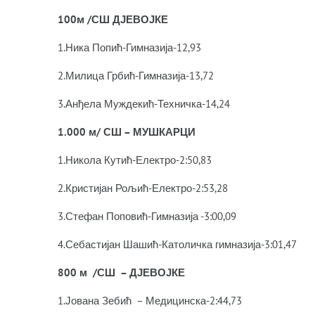
100м /СШ ДЈЕВОЈКЕ
1.Ника Попић-Гимназија-12,93
2.Милица Грбић-Гимназија-13,72
3.Анђела Муждекић-Техничка-14,24
1.000 м/ СШ – МУШКАРЦИ
1.Никола Кутић-Електро-2:50,83
2.Кристијан Рољић-Електро-2:53,28
3.Стефан Поповић-Гимназија -3:00,09
4.Себастијан Шашић-Католичка гимназија-3:01,47
800 м /СШ – ДЈЕВОЈКЕ
1.Јована Зебић – Медицинска-2:44,73