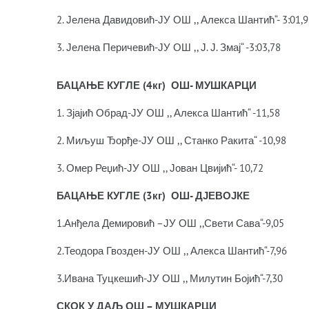
2. Јелена Давидовић-ЈУ ОШ ,, Алекса Шантић“- 3:01,9
3. Јелена Перичевић-ЈУ ОШ ,, Ј. Ј. Змај“ -3:03,78
БАЦАЊЕ КУГЛЕ (4кг) ОШ- МУШКАРЦИ
1. Зјајић Обрад-ЈУ ОШ ,, Алекса Шантић“ -11,58
2. Миљуш Ђорђе-ЈУ ОШ ,, Станко Ракита“ -10,98
3. Омер Реџић-ЈУ ОШ ,, Јован Цвијић“- 10,72
БАЦАЊЕ КУГЛЕ (3кг) ОШ- ДЈЕВОЈКЕ
1.Анђела Демировић –ЈУ ОШ ,,Свети Сава“-9,05
2.Теодора Гвозден-ЈУ ОШ ,, Алекса Шантић“-7,96
3.Ивана Туцкешић-ЈУ ОШ ,, Милутин Бојић“-7,30
СКОК У ДАЉ ОШ – МУШКАРЦИ