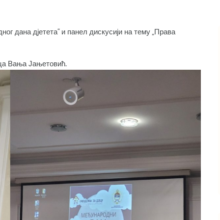
 дана д‌јетета“ и панел дискусији на тему „Права
ца Вања Јањетовић.