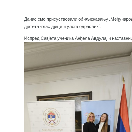
Данас смо присуствовали обиљежавању „Међународног
д‌јетета -глас д‌јеце и улога одраслих“.
Испред Савјета ученика Анђела Авдулај и наставни