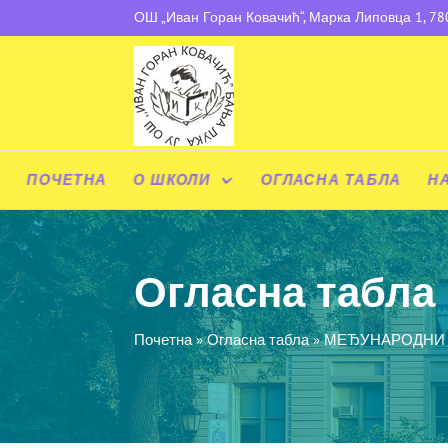
ОШ „Иван Горан Ковачић“, Марка Липовца 1, 7
ПОЧЕТНА
О ШКОЛИ
ОГЛАСНА ТАБЛА
Н
Огласна табла
Почетна
»
Огласна табла
»
МЕЂУНАРОДНИ 