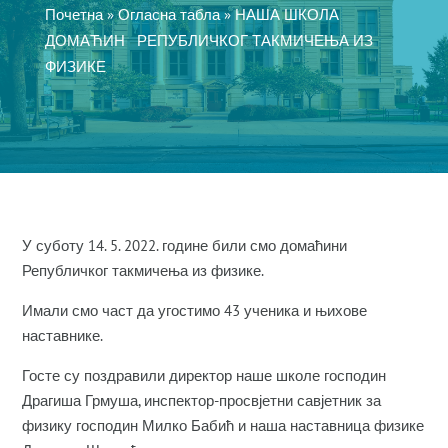
Почетна
»
Огласна табла
»
НАША ШКОЛА
ДОМАЋИН РЕПУБЛИЧКОГ ТАКМИЧЕЊА ИЗ
ФИЗИКЕ
У суботу 14. 5. 2022. године били смо домаћини
Републичког такмичења из физике.
Имали смо част да угостимо 43 ученика и њихове
наставнике.
Госте су поздравили директор наше школе господин
Драгиша Грмуша, инспектор-просвјетни савјетник за
физику господин Милко Бабић и наша наставница физике