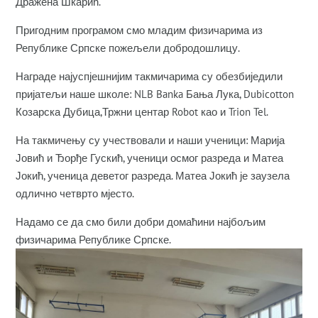
Дражена Шкарић.
Пригодним програмом смо младим физичарима из
Републике Српске пожељели добродошлицу.
Награде најуспјешнијим такмичарима су обезбиједили
пријатељи наше школе: NLB Banka Бања Лука, Dubicotton
Козарска Дубица,Тржни центар Robot као и Trion Tel.
На такмичењу су учествовали и наши ученици: Марија
Јовић и Ђорђе Гускић, ученици осмог разреда и Матеа
Јокић, ученица деветог разреда. Матеа Јокић је заузела
одлично четврто мјесто.
Надамо се да смо били добри домаћини најбољим
физичарима Републике Српске.