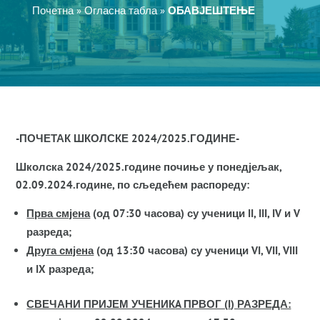
Почетна
»
Огласна табла
»
ОБАВЈЕШТЕЊЕ
-ПОЧЕТАК ШКОЛСКЕ 2024/2025.ГОДИНЕ-
Школска 2024/2025.године почиње у понедјељак,
02.09.2024.године, по сљедећем распореду:
Прва смјена
(од 07:30 часова) су ученици
II, III, IV
и
V
разреда;
Друга смјена
(од 13:30 часова) су ученици
VI, VII, VIII
и
IX
разреда;
СВЕЧАНИ ПРИЈЕМ УЧЕНИК
A
ПРВОГ (
I
) РАЗРЕДА: