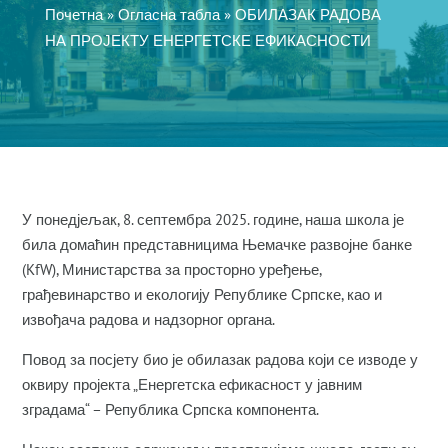
Почетна
»
Огласна табла
»
ОБИЛАЗАК РАДОВА
НА ПРОЈЕКТУ ЕНЕРГЕТСКЕ ЕФИКАСНОСТИ
У понедјељак, 8. септембра 2025. године, наша школа је
била домаћин представницима Њемачке развојне банке
(KfW), Министарства за просторно уређење,
грађевинарство и екологију Републике Српске, као и
извођача радова и надзорног органа.
Повод за посјету био је обилазак радова који се изводе у
оквиру пројекта „Енергетска ефикасност у јавним
зградама“ – Република Српска компонента.