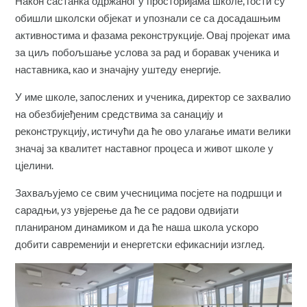
Након састанка одржаног у просторијама школе, гости су
обишли школски објекат и упознали се са досадашњим
активностима и фазама реконструкције. Овај пројекат има
за циљ побољшање услова за рад и боравак ученика и
наставника, као и значајну уштеду енергије.
У име школе, запослених и ученика, директор се захвалио
на обезбијеђеним средствима за санацију и
реконструкцију, истичући да ће ово улагање имати велики
значај за квалитет наставног процеса и живот школе у
цјелини.
Захваљујемо се свим учесницима посјете на подршци и
сарадњи, уз увјерење да ће се радови одвијати
планираном динамиком и да ће наша школа ускоро
добити савременији и енергетски ефикаснији изглед.