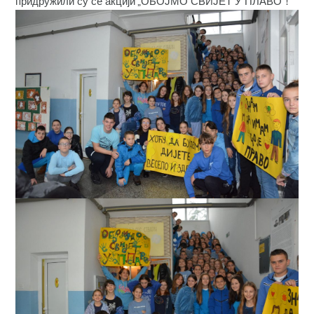
придружили су се акцији „ОБОЈМО СВИЈЕТ У ПЛАВО“!