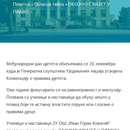
Почетна
»
Огласна табла
»
ОБОЈМО СВИЈЕТ У
ПЛАВО
Међународни дан дјетета обиљежава се 20. новембра
када је Генерална скупштина Уједињених нација усвојила
Конвенцију о правима дјетета.
Ове године фокусирало се на равноправност и инклузију.
Позвани су ученици и наставници да обуку нешто у
плавој боји те истакну властите поруке или слогане о
правима дјеце.
Ученици и наставници ЈУ ОШ „Иван Горан Ковачић“