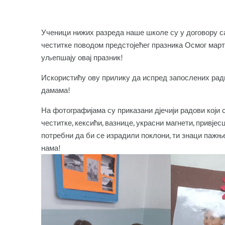
Ученици нижих разреда наше школе су у договору с
честитке поводом предстојећег празника Осмог март! 
уљепшају овај празник!
Искористићу ову прилику да испред запослених ра
дамама!
На фотографијама су приказани дјечији радови који 
честитке, кексићи, вазнице, украсни магнети, привје
потребни да би се израдили поклони, ти знаци пажње
нама!