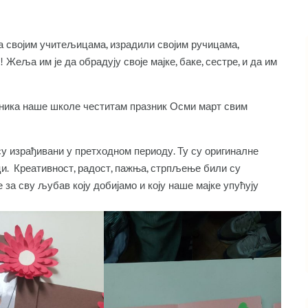
а својим учитељицама, израдили својим ручицама,
Жеља им је да обрадују своје мајке, баке, сестре, и да им
дника наше школе честитам празник Осми март свим
су израђивани у претходном периоду. Ту су оригиналне
сци. Креативност, радост, пажња, стрпљење били су
 за сву љубав коју добијамо и коју наше мајке упућују