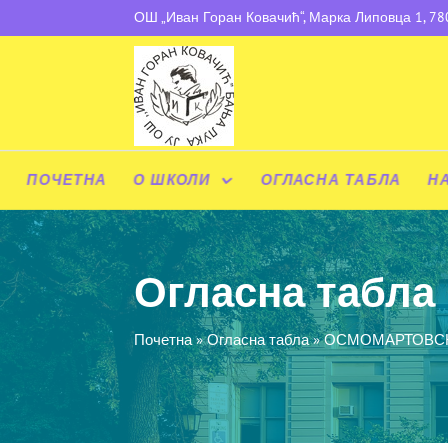
ОШ „Иван Горан Ковачић“, Марка Липовца 1, 7
ПОЧЕТНА
О ШКОЛИ
ОГЛАСНА ТАБЛА
Н
Огласна табла
Почетна
»
Огласна табла
»
ОСМОМАРТОВСК