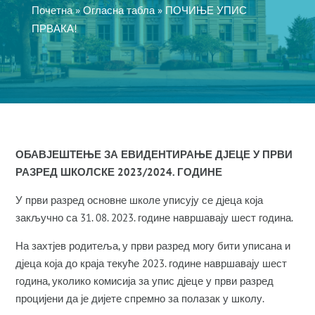
Почетна
»
Огласна табла
»
ПОЧИЊЕ УПИС
ПРВАКА!
ОБАВЈЕШТЕЊЕ ЗА ЕВИДЕНТИРАЊЕ ДЈЕЦЕ У ПРВИ
РАЗРЕД ШКОЛСКЕ 2023/2024. ГОДИНЕ
У први разред основне школе уписују се дјеца која
закључно са 31. 08. 2023. године навршавају шест година.
На захтјев родитеља, у први разред могу бити уписана и
дјеца која до краја текуће 2023. године навршавају шест
година, уколико комисија за упис дјеце у први разред
процијени да је дијете спремно за полазак у школу.