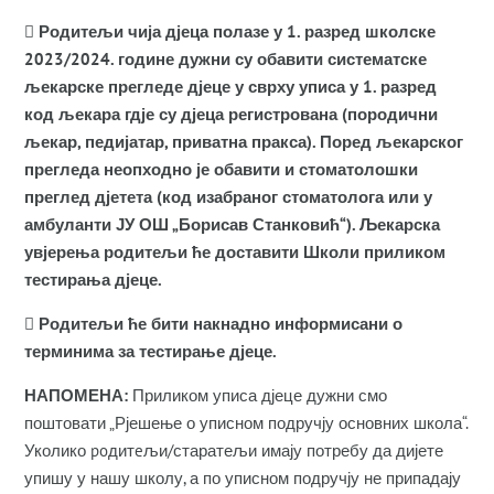
 Родитељи чија дјеца полазе у 1. разред школске
2023/2024. године дужни су обавити систематске
љекарске прегледе дјеце у сврху уписа у 1. разред
код љекара гдје су дјеца регистрована (породични
љекар, педијатар, приватна пракса). Поред љекарског
прегледа неопходно је обавити и стоматолошки
преглед дјетета (код изабраног стоматолога или у
амбуланти ЈУ ОШ „Борисав Станковић“). Љекарска
увјерења родитељи ће доставити Школи приликом
тестирања дјеце.
 Родитељи ће бити накнадно информисани о
терминима за тестирање дјеце.
НАПОМЕНА:
Приликом уписа дјеце дужни смо
поштовати „Рјешење о уписном подручју основних школа“.
Уколико poдитeљи/старатељи имају потребу да дијете
упишу у нашу школу, а по уписном подручју не припадају