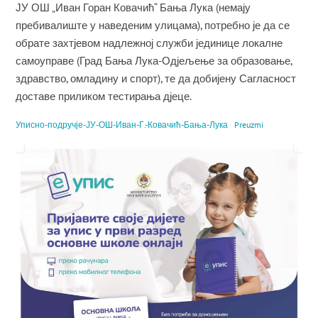
ЈУ ОШ „Иван Горан Ковачић“ Бања Лука (немају
пребивалиште у наведеним улицама), потребно је да се
обрате захтјевом надлежној служби јединице локалне
самоуправе (Град Бања Лука-Одјељење за образовање,
здравство, омладину и спорт), те да добијену Сагласност
доставе приликом тестирања дјеце.
Уписно-подручје-ЈУ-ОШ-Иван-Г.-Ковачић-Бања-Лука
Preuzmi