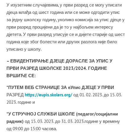
У изузетним случајевима, у први разред се могу уписати
дјеца млађа од шест година или се може одгодити упис
за једну школску годину, уколико комисија за упис дјеце у
први разред процијени да је то у најбољем интересу
дјетета. У први разред уписује се и дијете старије од шест
година које због болести или других разлога није било
уписано у школу.
– ЕВИДЕНТИРАЊЕ ДЈЕЦЕ ДОРАСЛЕ ЗА УПИС У
ПРВИ РАЗРЕД ШКОЛСКЕ 2023/2024. ГОДИНЕ
ВРШИЋЕ СЕ:
*ПУТЕМ ВЕБ СТРАНИЦЕ ЗА еУпис ДЈЕЦЕ У ПРВИ
РАЗРЕД
https://eupis.skolers.org/
од 01. 02. 2023. до 15. 03.
2023. године и
*У СТРУЧНОЈ СЛУЖБИ ШКОЛЕ (педагог/социјални
радник)
од 15. 03. 2023. до 31. 03. 2023.године у времену
од 09:00 до 15:00 часова.