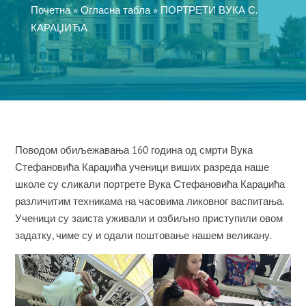
Почетна
»
Огласна табла
»
ПОРТРЕТИ ВУКА С.
КАРАЏИЋА
Поводом обиљежавања 160 година од смрти Вука
Стефановића Караџића ученици виших разреда наше
школе су сликали портрете Вука Стефановића Караџића
различитим техникама на часовима ликовног васпитања.
Ученици су заиста уживали и озбиљно приступили овом
задатку, чиме су и одали поштовање нашем великану.