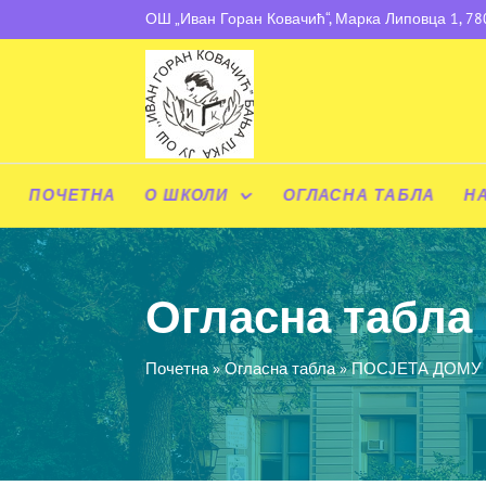
ОШ „Иван Горан Ковачић“, Марка Липовца 1, 7
ПОЧЕТНА
О ШКОЛИ
ОГЛАСНА ТАБЛА
Н
Огласна табла
Почетна
»
Огласна табла
»
ПОСЈЕТА ДОМУ