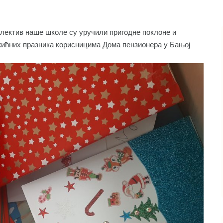
колектив наше школе су уручили пригодне поклоне и
жићних празника корисницима Дома пензионера у Бањој