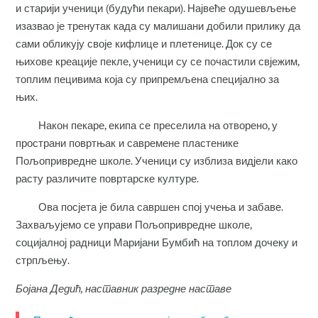
и старији ученици (будући пекари). Највеће одушевљење
изазвао је тренутак када су малишани добили прилику да
сами обликују своје кифлице и плетенице. Док су се
њихове креације пекле, ученици су се почастили свјежим,
топлим пецивима која су припремљена специјално за
њих.
Након пекаре, екипа се преселила на отворено, у
пространи повртњак и савремене пластенике
Пољопривредне школе. Ученици су изблиза видјели како
расту различите повртарске културе.
Ова посјета је била савршен спој учења и забаве.
Захваљујемо се управи Пољопривредне школе,
социјалној радници Маријани Бумбић на топлом дочеку и
стрпљењу.
Бојана Дедић, наставник разредне наставе