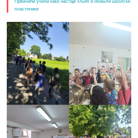
Првачићи учили како настаје хљеб и обишли школске
пластенике