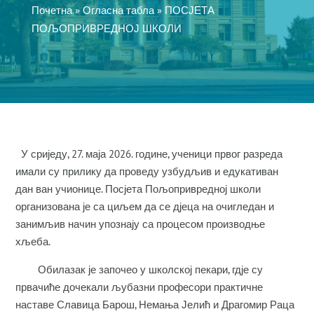
Почетна
»
Огласна табла
»
ПОСЈЕТА
ПОЉОПРИВРЕДНОЈ ШКОЛИ
У сриједу, 27. маја 2026. године, ученици првог разреда
имали су прилику да проведу узбудљив и едукативан
дан ван учионице. Посјета Пољопривредној школи
организована је са циљем да се дјеца на очигледан и
занимљив начин упознају са процесом производње
хљеба.
Обилазак је започео у школској пекари, гдје су
првачиће дочекали љубазни професори практичне
наставе Славица Барош, Немања Јелић и Драгомир Раца