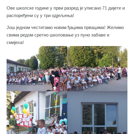
Ове школске године у први разред је уписано 71 дијете и
распоређени су у три од‌јељења!
Још једном честитамо новим ђацима првацима! Желимо
свима редом сретно школовање уз пуно забаве и
смијеха!