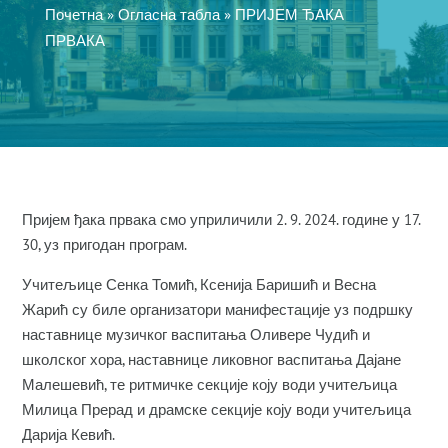
Почетна
»
Огласна табла
»
ПРИЈЕМ ЂАКА
ПРВАКА
Пријем ђака првака смо уприличили 2. 9. 2024. године у 17.
30, уз пригодан програм.
Учитељице Сенка Томић, Ксенија Баришић и Весна
Жарић су биле организатори манифестације уз подршку
наставнице музичког васпитања Оливере Чудић и
школског хора, наставнице ликовног васпитања Дајане
Малешевић, те ритмичке секције коју води учитељица
Милица Прерад и драмске секције коју води учитељица
Дарија Кевић.