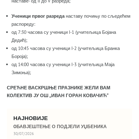
наставе- од II до V разреда;
Ученици првог разреда
наставу почињу по сљедећем
распореду:
од 7:30 часова су ученици I-1 (учитељица Бојана
Дедић);
од 10:45 часова су ученици I-2 (учитељица Бранка
Бороја);
од 14:00 часова су ученици I-3 (учитељица Маја
Зимоња);
СРЕЋНЕ ВАСКРШЊЕ ПРАЗНИКЕ ЖЕЛИ ВАМ
КОЛЕКТИВ ЈУ ОШ „ИВАН ГОРАН КОВАЧИЋ“
НАЈНОВИЈЕ
OБАВЈЕШТЕЊЕ О ПОДЈЕЛИ УЏБЕНИКА
30/07/2026