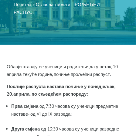
Почетна
»
Огласна табла
»
ПРОЉЕЋНИ
РАСПУСТ
Обавјештавају се ученици и родитељи да у петак, 10.
априла текуће године, почиње прољећни распуст.
Послије распуста настава почиње у понедјељак,
20.априла
,
по сљедећем распореду:
Прва смјена
од 7:30 часова су ученици предметне
наставе- од VI до IX разреда;
Друга смјена
од 13:30 часова су ученици разредне