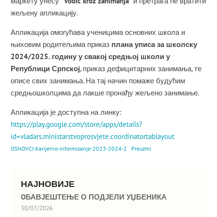
маркету унесу
“Vodic kroz zanimanja”
и претрага ће вратити
жељену апликацију.
Апликација омогућава ученицима основних школа и
њиховим родитељима приказ
плана уписа за школску
2024/2025. годину у свакој средњој школи у
Републици Српској
, приказ дефицитарних занимања, те
описе свих занимања. На тај начин помаже будућим
средњошколцима да лакше пронађу жељено занимање.
Апликација је доступна на линку:
https://play.google.com/store/apps/details?
id=vladars.ministarstvoprosvjete.coordinatortablayout
OSNOVCI-Karijerno-informisanje-2023-2024-2
Preuzmi
НАЈНОВИЈЕ
OБАВЈЕШТЕЊЕ О ПОДЈЕЛИ УЏБЕНИКА
30/07/2026