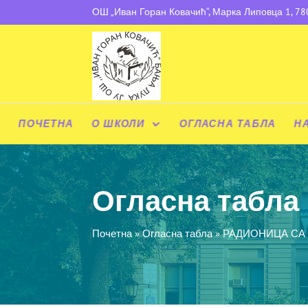
ОШ „Иван Горан Ковачић“, Марка Липовца 1, 7
ПОЧЕТНА
О ШКОЛИ
ОГЛАСНА ТАБЛА
Н
Огласна табла
Почетна
»
Огласна табла
»
РАДИОНИЦА СА