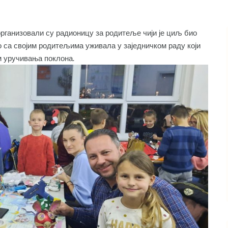
организовали су радионицу за родитеље чији је циљ био
о са својим родитељима уживала у заједничком раду који
ом уручивања поклона.