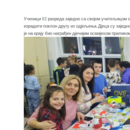
Ученици II2 разреда заједно са својом учитељицом 
израдити поклон другу из одјељења. Дјеца су заједн
је на крају био награђен дјечијим осмијехом прилик