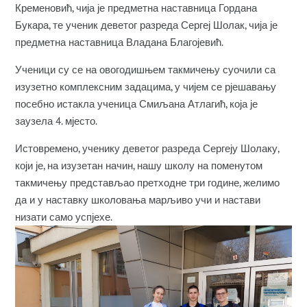
Кременовић, чија је предметна наставница Гордана
Букара, те ученик деветог разреда Сергеј Шолак, чија је
предметна наставница Владана Благојевић.
Ученици су се на овогодишњем такмичењу суочили са
изузетно комплексним задацима, у чијем се рјешавању
посебно истакла ученица Смиљана Атлагић, која је
заузела 4. мјесто.
Истовремено, ученику деветог разреда Сергеју Шолаку,
који је, на изузетан начин, нашу школу на поменутом
такмичењу представљао претходне три године, желимо
да и у наставку школовања марљиво учи и настави
низати само успјехе.