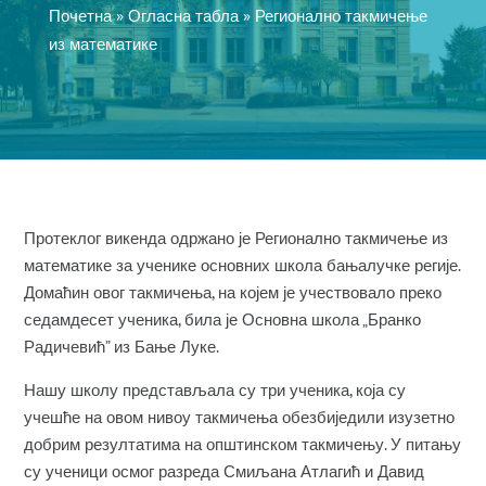
Почетна
»
Огласна табла
»
Регионално такмичење
из математике
Протеклог викенда одржано је Регионално такмичење из
математике за ученике основних школа бањалучке регије.
Домаћин овог такмичења, на којем је учествовало преко
седамдесет ученика, била је Основна школа „Бранко
Радичевић” из Бање Луке.
Нашу школу представљала су три ученика, која су
учешће на овом нивоу такмичења обезбиједили изузетно
добрим резултатима на општинском такмичењу. У питању
су ученици осмог разреда Смиљана Атлагић и Давид