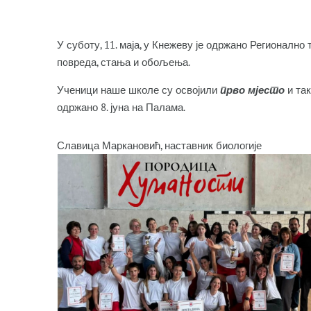
У суботу, 11. маја, у Кнежеву је одржано Регионалн
пoвреда, стања и обољења.
Ученици наше школе су освојили
прво мјесто
и та
одржано 8. јуна на Палама.
Славица Маркановић, наставник биологије