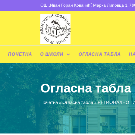
ОШ „Иван Горан Ковачић“, Марка Липовца 1, 7
ПОЧЕТНА
О ШКОЛИ
ОГЛАСНА ТАБЛА
Н
Огласна табла
Почетна
»
Огласна табла
»
РЕГИОНАЛНО Т