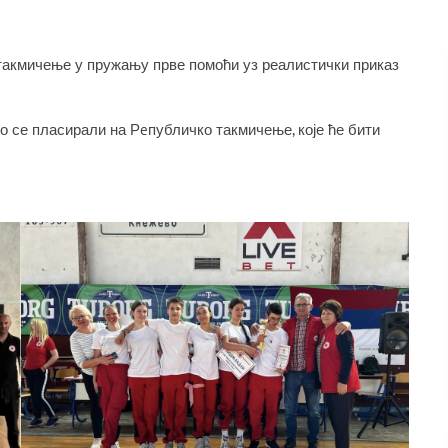
о такмичење у пружању прве помоћи уз реалистички приказ
ко се пласирали на Рeпубличко такмичење, које ће бити