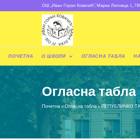
ОШ „Иван Горан Ковачић“, Марка Липовца 1, 7
ПОЧЕТНА
О ШКОЛИ
ОГЛАСНА ТАБЛА
Н
Огласна табла
Почетна
»
Огласна табла
»
РЕПУБЛИЧКО Т