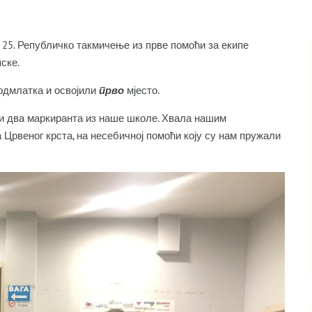
је 25. Републичко такмичење из прве помоћи за екипе
ске.
подмлатка и освојили
прво
мјесто.
и два маркиранта из наше школе. Хвала нашим
рвеног крста, на несебичној помоћи коју су нам пружали