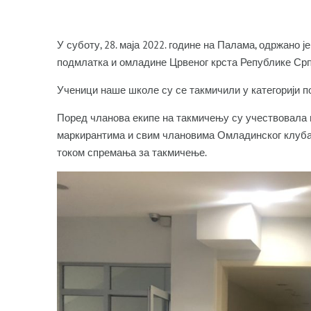
У суботу, 28. маја 2022. године на Палама, одржано 
подмлатка и омладине Црвеног крста Републике Срп
Ученици наше школе су се такмичили у категорији 
Поред чланова екипе на такмичењу су учествовала 
маркирантима и свим члановима Омладинског клуба Ц
током спремања за такмичење.