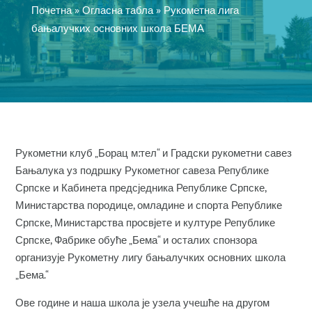
Почетна
»
Огласна табла
»
Рукометна лига
бањалучких основних школа БЕМА
Рукометни клуб „Борац м:тел“ и Градски рукометни савез
Бањалука уз подршку Рукометног савеза Републике
Српске и Кабинета предсједника Републике Српске,
Министарства породице, омладине и спорта Републике
Српске, Министарства просвјете и културе Републике
Српске, Фабрике обуће „Бема“ и осталих спонзора
организује Рукометну лигу бањалучких основних школа
„Бема.“
Ове године и наша школа је узела учешће на другом