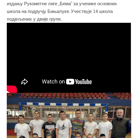
издању Рукометне лиге „Бема“ за ученике основних
школа на подручју Бањалуке. Учествује 14 школа
подјељених у двије групе.