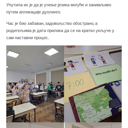
Упутила их је да је учење језика могуће и занимљиво
путем апликације дуолинго.
Час је био забаван, задовољство обострано, а
родитељима је дата прилика да се на кратко укључе у
сам наставни процес.