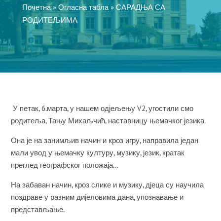
Почетна
»
Огласна табла
»
САРАДЊА СА
РОДИТЕЉИМА
У петак, 6.марта, у нашем од‌јељењу V2, угостили смо
родитеља, Тању Михаљчић, наставницу њемачког језика.
Она је на занимљив начин и кроз игру, направила један
мали увод у њемачку културу, музику, језик, кратак
преглед географског положаја…
На забаван начин, кроз слике и музику, д‌јеца су научила
поздраве у разним дијеловима дана, упознавање и
представљање.