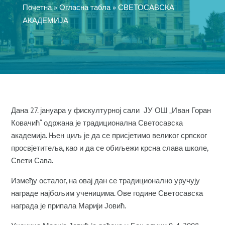
Почетна
»
Огласна табла
»
СВЕТОСАВСКА
АКАДЕМИЈА
Дана 27. јануара у фискултурној сали ЈУ ОШ „Иван Горан
Ковачић“ одржана је традиционална Светосавска
академија. Њен циљ је да се присјетимо великог српског
просвјетитеља, као и да се обиљежи крсна слава школе,
Свети Сава.
Између осталог, на овај дан се традиционално уручују
награде најбољим ученицима. Ове године Светосавска
награда је припала Марији Јовић.