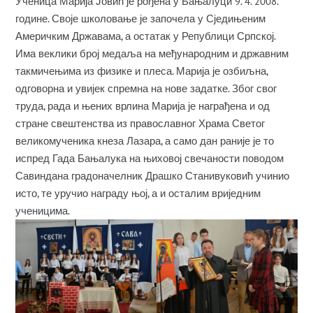
Ученица Марија Јовић је рођена у Бањалуци 9. 4. 2008.
године. Своје школовање је започела у Сједињеним
Америчким Државама, а остатак у Републици Српској.
Има веклики број медаља на међународним и државним
такмичењима из физике и плеса. Марија је озбиљна,
одговорна и увијек спремна на нове задатке. Због свог
труда, рада и њених врлина Марија је награђена и од
стране свештенства из православног Храма Светог
великомученика кнеза Лазара, а само дан раније је то
испред Гада Бањалука на њиховој свечаности поводом
Савиндана градоначелник Драшко Станивуковић учинио
исто, те уручио награду њој, а и осталим вриједним
ученицима.