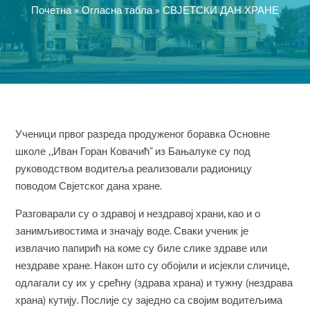
Почетна
»
Огласна табла
»
СВЈЕТСКИ ДАН ХРАНЕ
Ученици првог разреда продуженог боравка Основне
школе ,,Иван Горан Ковачић” из Бањалуке су под
руководством водитеља реализовали радионицу
поводом Свјетског дана хране.
Разговарали су о здравој и нездравој храни, као и о
занимљивостима и значају воде. Сваки ученик је
извлачио папирић на коме су биле слике здраве или
нездраве хране. Након што су обојили и исјекли сличице,
одлагали су их у срећну (здрава храна) и тужну (нездрава
храна) кутију. Послије су заједно са својим водитељима