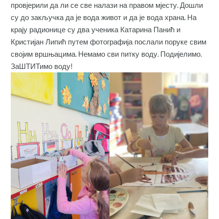
провјерили да ли се све налази на правом мјесту. Дошли
су до закључка да је вода живот и да је вода храна. На
крају радионице су два ученика Катарина Панић и
Кристијан Липић путем фотографија послали порукe свим
својим вршњацима. Немамо сви питку воду. Подијелимо.
ЗаШТИТимо воду!