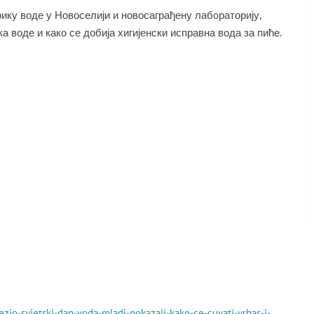
рику воде у Новоселији и новосаграђену лабoраторију,
 воде и како се добија хигијенски исправна вода за пиће.
ezio-svjetski-dan-voda-mladi-pokazali-kako-ce-cuvati-vrbas-i-