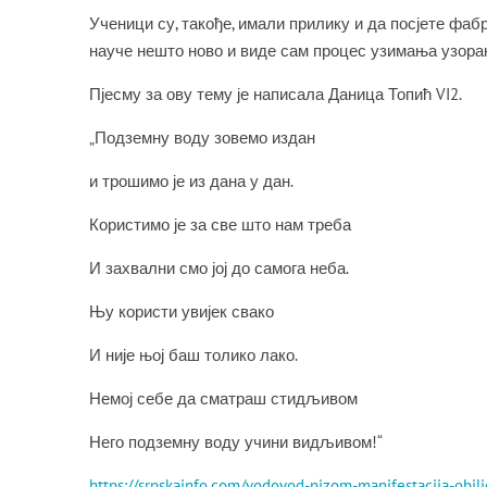
Ученици су, такође, имали прилику и да посјете фаб
науче нешто ново и виде сам процес узимања узорака
Пјесму за ову тему је написала Даница Топић VI2.
„Подземну воду зовемо издан
и трошимо је из дана у дан.
Користимо је за све што нам треба
И захвални смо јој до самога неба.
Њу користи увијек свако
И није њој баш толико лако.
Немој себе да сматраш стидљивом
Него подземну воду учини видљивом!“
https://srpskainfo.com/vodovod-nizom-manifestacija-obilj