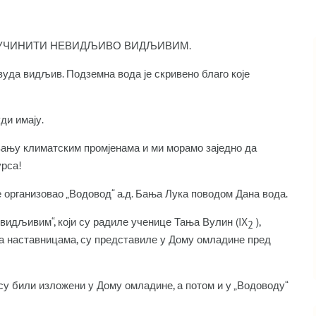
ОДЕ-УЧИНИТИ НЕВИДЉИВО ВИДЉИВИМ.
вуда видљив. Подземна вода је скривено благо које
ди имају.
вању климатским промјенама и ми морамо заједно да
урса!
 организовао „Водовод“ а.д. Бања Лука поводом Дана вода.
видљивим“, који су радиле ученице Тања Вулин (IX
),
2
 са наставницама, су представиле у Дому омладине пред
су били изложени у Дому омладине, а потом и у „Водоводу“