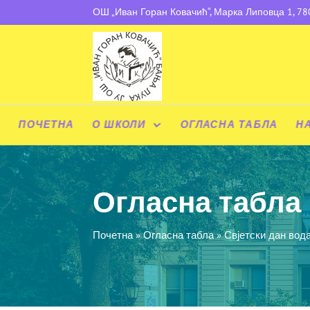
ОШ „Иван Горан Ковачић“, Марка Липовца 1, 7
ПОЧЕТНА
О ШКОЛИ
ОГЛАСНА ТАБЛА
Н
Огласна табла
Почетна
»
Огласна табла
»
Свјетски дан вода