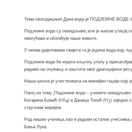
Тема овогодишњег Дана вода је ПОДЗЕМНЕ В
Подземне воде су невидљиве, али је њихов утицај с
омогућава и обогаћује наше животе.
У неким дијеловима свијета то је једина вода коју љу
Подземне воде ће играти кључну улогу у прилагођа
радимо на очувању и заштити овог драгоцијеног рес
Наша школа је учествовала на манифестацији коју је
Пано, на тему „Подземне воде – учинити невидљиво 
Катарина Божић (VIII
) и Даница Топић (VI
) заједно
4
2
стручним жиријем.
Рад наших ученица, као и радови осталих учесника, 
Бања Лука.