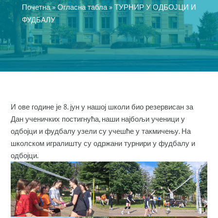
Почетна
»
Огласна табла
»
ТУРНИР У ОДБОЈЦИ И
ФУДБАЛУ
И oве године је 8. јун у нашој школи био резервисан за
Дан ученичких постигнућа, наши најбољи ученици у
одбојци и фудбалу узели су учешће у такмичењу. На
школском игралишту су одржани турнири у фудбалу и
одбојци.