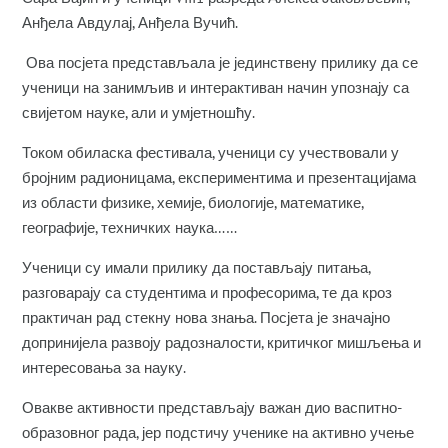
Анђела Авдулај, Анђела Вучић.
Ова посјета представљала је јединствену прилику да се
ученици на занимљив и интерактиван начин упознају са
свијетом науке, али и умјетношћу.
Током обиласка фестивала, ученици су учествовали у
бројним радионицама, експериментима и презентацијама
из области физике, хемије, биологије, математике,
географије, техничких наука……
Ученици су имали прилику да постављају питања,
разговарају са студентима и професорима, те да кроз
практичан рад стекну нова знања. Посјета је значајно
допринијела развоју радозналости, критичког мишљења и
интересовања за науку.
Овакве активности представљају важан дио васпитно-
образовног рада, јер подстичу ученике на активно учење