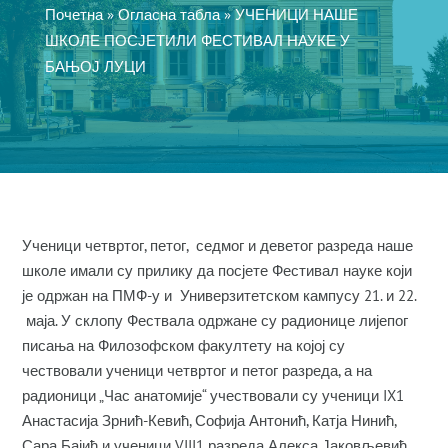
Почетна
»
Огласна табла
»
УЧЕНИЦИ НАШЕ
ШКОЛЕ ПОСЈЕТИЛИ ФЕСТИВАЛ НАУКЕ У
БАЊОЈ ЛУЦИ
Ученици четвртог, петог, седмог и деветог разреда наше
школе имали су прилику да посјете Фестивал науке који
је одржан на ПМФ-у и Универзитетском кампусу 21. и 22.
маја. У склопу Фествала одржане су радионице лијепог
писања на Филозофском факултету на којој су
чествовали ученици четвртог и петог разреда, а на
радионици „Час анатомије“ учествовали су ученици IX1
Анастасија Зрнић-Кевић, Софија Антонић, Катја Нинић,
Сара Бајић и ученици VIII1 разреда Алекса Јаковљевић,