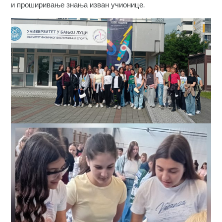
и проширивање знања изван учионице.