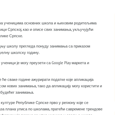
ава ученицима основних школа и њиховим родитељима
ици Српској, као и описе свих занимања, укључујући
лике Српске.
едњу школу прегледа понуду занимања са приказом
туелну школску годину.
ученици је могу преузети са Google Play маркета и
 ће сваке године ажурирати податке које апликација
исом нових занимања, тако да апликацију могу користити и
 будећег занимања.
 културе Републике Српске прво у региону које се
аза плана уписа по школама, пратећи савремене трендове