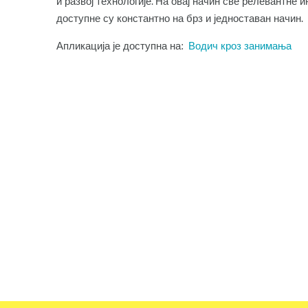
и развој технологије. На овај начин све релевантне
доступне су константно на брз и једноставан начин.​
Апликација је доступна на:
Водич кроз занимања​