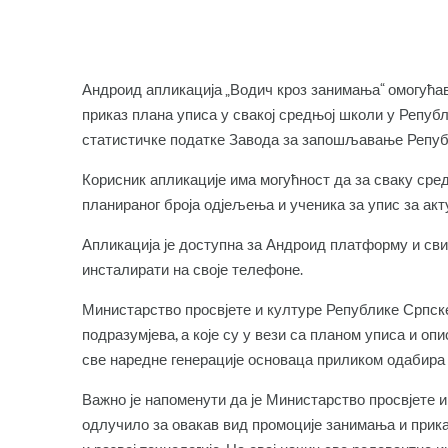
Андроид апликација „Водич кроз занимања“ омогућ
приказ плана уписа у свакој средњој школи у Републ
статистичке податке Завода за запошљавање Репуб
Корисник апликације има могућност да за сваку ср
планираног броја одјељења и ученика за упис за ак
Апликација је доступна за Андроид платформу и сви 
инсталирати на своје телефоне.
Министарство просвјете и културе Републике Српске
подразумјева, а које су у вези са планом уписа и оп
све наредне генерације основаца приликом одабира
Важно је напоменути да је Министарство просвјете и
одлучило за овакав вид промоције занимања и прик