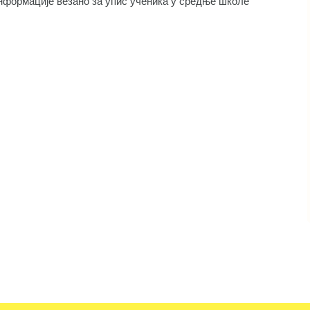
 информације везано за упис ученика у средње школе