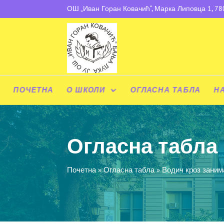
ОШ „Иван Горан Ковачић“, Марка Липовца 1, 7
ПОЧЕТНА
О ШКОЛИ
ОГЛАСНА ТАБЛА
Н
Огласна табла
Почетна
»
Огласна табла
»
Водич кроз зани