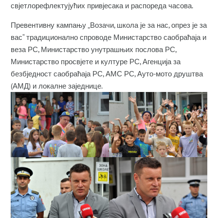
свјетлорефлектујућих привјесака и распореда часова.
Превентивну кампању „Возачи, школа је за нас, опрез је за
вас“ традиционално спроводе Министарство саобраћаја и
веза РС, Министарство унутрашњих послова РС,
Министарство просвјете и културе РС, Агенција за
безбједност саобраћаја РС, АМС РС, Ауто-мото друштва
(АМД) и локалне заједнице.