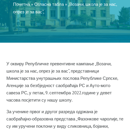
Почетна
»
Огласна табла
»
„Возачи, школа је за нас,
опрез је за вас“,
У оквиру Републичке превентивне кампање „Возачи,
школа је за нас, опрез је за вас“, представници
Министарства унутрашњих послова Републике Српске,
Агенције за безбједност саобраћаја РС и Ауто-мото
савеза РС, у петак, 9. септембра 2022.године у девет
часова посјетити су нашу школу.
За ученике првог и другог разреда одржана је
саобраћајно-образовна представа „Фазонкове чаролије, те
су им уручени поклони у виду сликовница, бојанки,