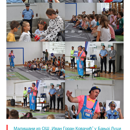
Малишани из ОШ „Иван Горан Ковачић“ у Бањој Луци