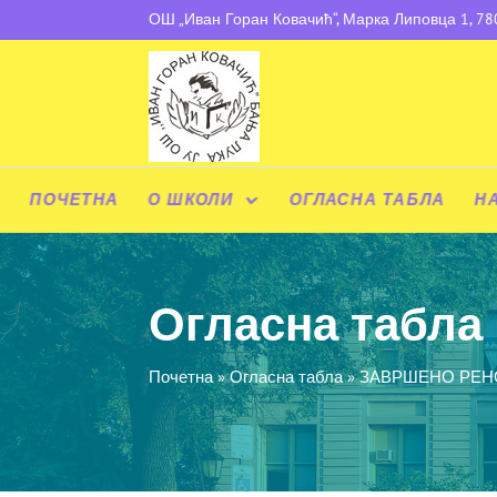
ОШ „Иван Горан Ковачић“, Марка Липовца 1, 7
ПОЧЕТНА
О ШКОЛИ
ОГЛАСНА ТАБЛА
Н
Огласна табла
Почетна
»
Огласна табла
»
ЗАВРШЕНО РЕН