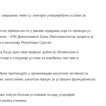
 завршени, чиме су значајно унапријеђени услови за
тске ефикасности у јавним зградама, који се проводи уз
чке – KfW Девелопмент Банк. Имплементатор пројекта је
 и екологију Републике Српске.
ј Луци, кроз овај пројекат добио је обновљене и
тнији и сигурнији услови за извођење наставе и
ђене прилагодбе у организацији школских активности.
их запослених, школски процес је успјешно функционисао
аже знатно бољим условима за рад, угоднијим
 развој ученика.