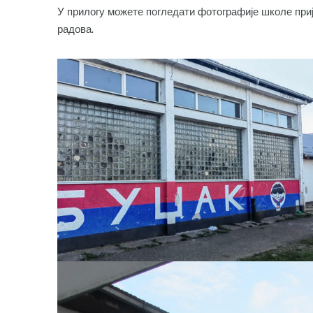
У прилогу можете погледати фотографије школе приј
радова.