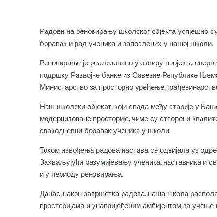
Радови на реновирању школског објекта успјешно су
боравак и рад ученика и запослених у нашој школи.
Реновирање је реализовано у оквиру пројекта енерге
подршку Развојне банке из Савезне Републике Њема
Министарство за просторно уређење, грађевинарство
Наш школски објекат, који спада међу старије у Бањо
модернизоване просторије, чиме су створени квалите
свакодневни боравак ученика у школи.
Током извођења радова настава се одвијала уз одре
Захваљујући разумијевању ученика, наставника и св
и у периоду реновирања.
Данас, након завршетка радова, наша школа распол
просторијама и унапријеђеним амбијентом за учење и