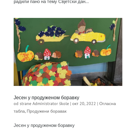
радили пано на тему Свјетски дан...
Јесен у продуженом боравку
od strane
Administrator škole
|
окт 20, 2022
|
Огласна
табла
,
Продужени боравак
Јесен у продуженом боравку