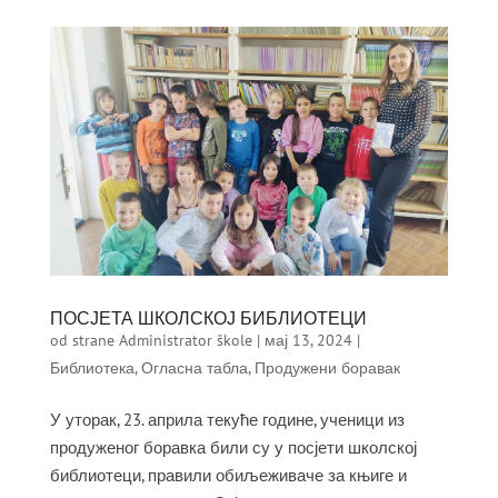
ПОСЈЕТА ШКОЛСКОЈ БИБЛИОТЕЦИ
od strane
Administrator škole
|
мај 13, 2024
|
Библиотека
,
Огласна табла
,
Продужени боравак
У уторак, 23. априла текуће године, ученици из
продуженог боравка били су у посјети школској
библиотеци, правили обиљеживаче за књиге и