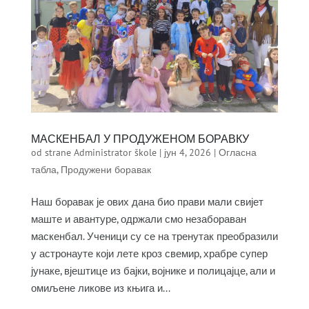
МАСКЕНБАЛ У ПРОДУЖЕНОМ БОРАВКУ
od strane
Administrator škole
|
јун 4, 2026
|
Огласна
табла
,
Продужени боравак
Наш боравак је ових дана био прави мали свијет
маште и авантуре, одржали смо незабораван
маскенбал. Ученици су се на тренутак преобразили
у астронауте који лете кроз свемир, храбре супер
јунаке, вјештице из бајки, војнике и полицајце, али и
омиљене ликове из књига и...