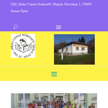
ОШ „Иван Горан Ковачић“, Марка Липовца 1, 78000
Бања Лука