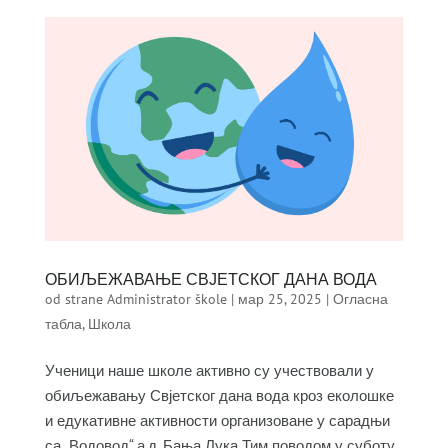
ОБИЉЕЖАВАЊЕ СВЈЕТСКОГ ДАНА ВОДА
od strane
Administrator škole
|
мар 25, 2025
|
Огласна
табла
,
Школа
Ученици наше школе активно су учествовали у
обиљежавању Свјетског дана вода кроз еколошке
и едукативне активности организоване у сарадњи
са „Водовод“ а.д. Бања Лука Тим поводом у суботу,