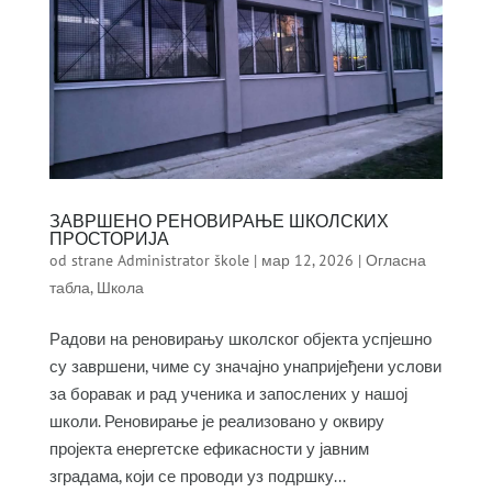
ЗАВРШЕНО РЕНОВИРАЊЕ ШКОЛСКИХ
ПРОСТОРИЈА
od strane
Administrator škole
|
мар 12, 2026
|
Огласна
табла
,
Школа
Радови на реновирању школског објекта успјешно
су завршени, чиме су значајно унапријеђени услови
за боравак и рад ученика и запослених у нашој
школи. Реновирање је реализовано у оквиру
пројекта енергетске ефикасности у јавним
зградама, који се проводи уз подршку...