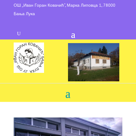
ОШ „Иван Горан Ковачић“, Марка Липовца 1, 78000
Бања Лука