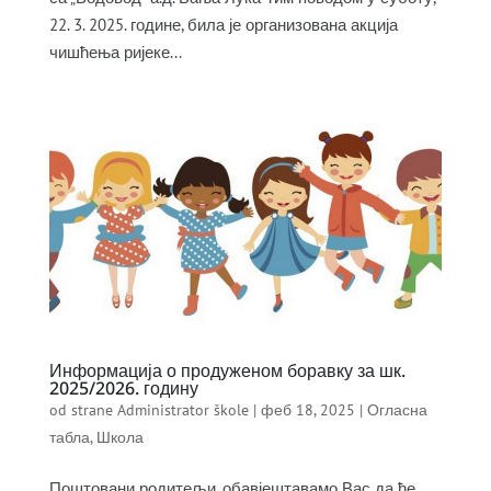
22. 3. 2025. године, била је организована акција
чишћења ријеке...
Информација о продуженом боравку за шк.
2025/2026. годину
od strane
Administrator škole
|
феб 18, 2025
|
Огласна
табла
,
Школа
Поштовани родитељи, обавјештавамо Вас да ће