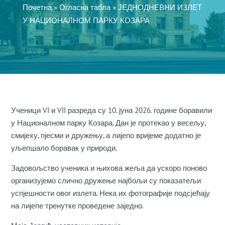
Почетна
»
Огласна табла
»
ЈЕДНОДНЕВНИ ИЗЛЕТ
У НАЦИОНАЛНОМ ПАРКУ КОЗАРА
Ученици VI и VII разреда су 10. јуна 2026. године боравили
у Националном парку Козара. Дан је протекао у весељу,
смијеху, пјесми и дружењу, а лијепо вријеме додатно је
уљепшало боравак у природи.
Задовољство ученика и њихова жеља да ускоро поново
организујемо слично дружење најбољи су показатељи
успјешности овог излета. Нека их фотографије подсјећају
на лијепе тренутке проведене заједно.