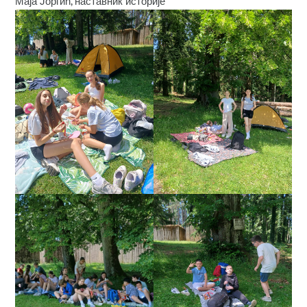
Маја Јоргић, наставник историје